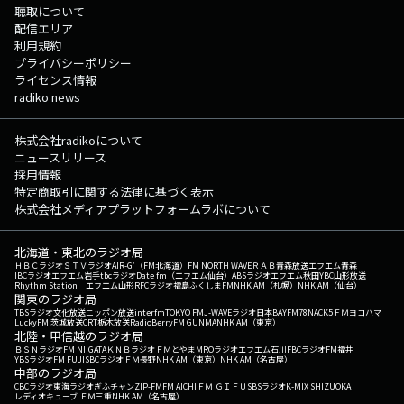
聴取について
配信エリア
利用規約
プライバシーポリシー
ライセンス情報
radiko news
株式会社radikoについて
ニュースリリース
採用情報
特定商取引に関する法律に基づく表示
株式会社メディアプラットフォームラボについて
北海道・東北のラジオ局
ＨＢＣラジオ
ＳＴＶラジオ
AIR-G'（FM北海道）
FM NORTH WAVE
ＲＡＢ青森放送
エフエム青森
IBCラジオ
エフエム岩手
tbcラジオ
Date fm（エフエム仙台）
ABSラジオ
エフエム秋田
YBC山形放送
Rhythm Station エフエム山形
RFCラジオ福島
ふくしまFM
NHK AM（札幌）
NHK AM（仙台）
関東のラジオ局
TBSラジオ
文化放送
ニッポン放送
interfm
TOKYO FM
J-WAVE
ラジオ日本
BAYFM78
NACK5
ＦＭヨコハマ
LuckyFM 茨城放送
CRT栃木放送
RadioBerry
FM GUNMA
NHK AM（東京）
北陸・甲信越のラジオ局
ＢＳＮラジオ
FM NIIGATA
ＫＮＢラジオ
ＦＭとやま
MROラジオ
エフエム石川
FBCラジオ
FM福井
YBSラジオ
FM FUJI
SBCラジオ
ＦＭ長野
NHK AM（東京）
NHK AM（名古屋）
中部のラジオ局
CBCラジオ
東海ラジオ
ぎふチャン
ZIP-FM
FM AICHI
ＦＭ ＧＩＦＵ
SBSラジオ
K-MIX SHIZUOKA
レディオキューブ ＦＭ三重
NHK AM（名古屋）