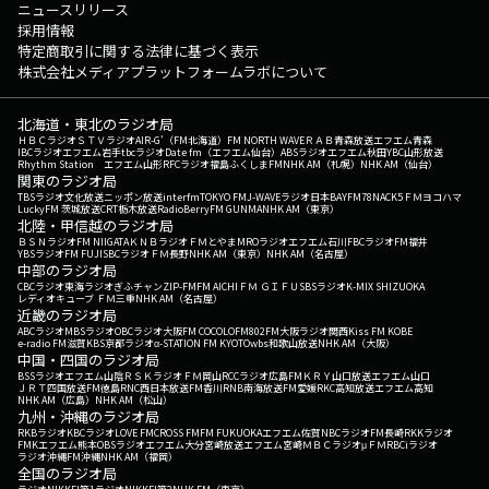
ニュースリリース
採用情報
特定商取引に関する法律に基づく表示
株式会社メディアプラットフォームラボについて
北海道・東北のラジオ局
ＨＢＣラジオ
ＳＴＶラジオ
AIR-G'（FM北海道）
FM NORTH WAVE
ＲＡＢ青森放送
エフエム青森
IBCラジオ
エフエム岩手
tbcラジオ
Date fm（エフエム仙台）
ABSラジオ
エフエム秋田
YBC山形放送
Rhythm Station エフエム山形
RFCラジオ福島
ふくしまFM
NHK AM（札幌）
NHK AM（仙台）
関東のラジオ局
TBSラジオ
文化放送
ニッポン放送
interfm
TOKYO FM
J-WAVE
ラジオ日本
BAYFM78
NACK5
ＦＭヨコハマ
LuckyFM 茨城放送
CRT栃木放送
RadioBerry
FM GUNMA
NHK AM（東京）
北陸・甲信越のラジオ局
ＢＳＮラジオ
FM NIIGATA
ＫＮＢラジオ
ＦＭとやま
MROラジオ
エフエム石川
FBCラジオ
FM福井
YBSラジオ
FM FUJI
SBCラジオ
ＦＭ長野
NHK AM（東京）
NHK AM（名古屋）
中部のラジオ局
CBCラジオ
東海ラジオ
ぎふチャン
ZIP-FM
FM AICHI
ＦＭ ＧＩＦＵ
SBSラジオ
K-MIX SHIZUOKA
レディオキューブ ＦＭ三重
NHK AM（名古屋）
近畿のラジオ局
ABCラジオ
MBSラジオ
OBCラジオ大阪
FM COCOLO
FM802
FM大阪
ラジオ関西
Kiss FM KOBE
e-radio FM滋賀
KBS京都ラジオ
α-STATION FM KYOTO
wbs和歌山放送
NHK AM（大阪）
中国・四国のラジオ局
BSSラジオ
エフエム山陰
ＲＳＫラジオ
ＦＭ岡山
RCCラジオ
広島FM
ＫＲＹ山口放送
エフエム山口
ＪＲＴ四国放送
FM徳島
RNC西日本放送
FM香川
RNB南海放送
FM愛媛
RKC高知放送
エフエム高知
NHK AM（広島）
NHK AM（松山）
九州・沖縄のラジオ局
RKBラジオ
KBCラジオ
LOVE FM
CROSS FM
FM FUKUOKA
エフエム佐賀
NBCラジオ
FM長崎
RKKラジオ
FMKエフエム熊本
OBSラジオ
エフエム大分
宮崎放送
エフエム宮崎
ＭＢＣラジオ
μＦＭ
RBCiラジオ
ラジオ沖縄
FM沖縄
NHK AM（福岡）
全国のラジオ局