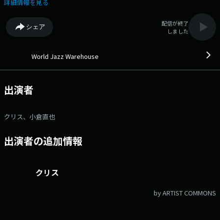
Nuevo Vol.2」を特集。 ●番組ホームページ ●リクエスト・
詳細情報を見る
メッセージ ●facebookページ ●twitterハッシュタグ
「#fmcocolo765」 ●twitterアカウント「@fmcocolo765」
配信が終了
シェア
しました
World Jazz Warehouse
出演者
クリス、小倉直也
出演者の追加情報
クリス
by ARTIST COMMONS