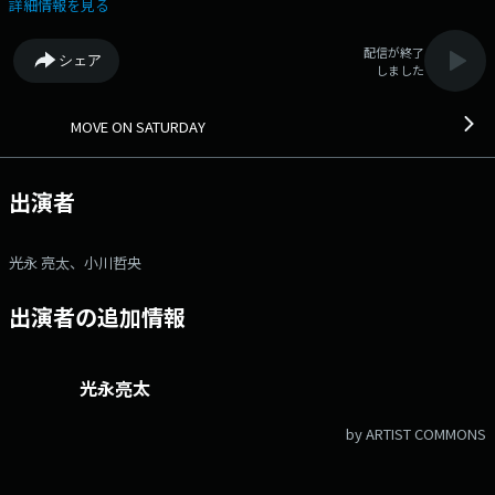
す。 ●番組ホームページ ●リクエスト・メッセージ ●facebook
詳細情報を見る
ページ ●twitterハッシュタグ「#fmcocolo765」 ●twitterアカウント
「@fmcocolo765」
配信が終了
シェア
しました
MOVE ON SATURDAY
出演者
光永 亮太、小川哲央
出演者の追加情報
光永亮太
by ARTIST COMMONS