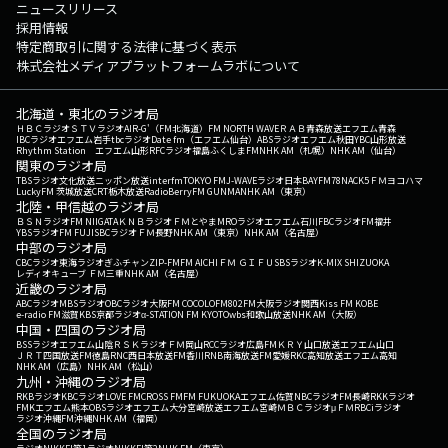
ニュースリリース
採用情報
特定商取引に関する法律に基づく表示
株式会社メディアプラットフォームラボについて
北海道・東北のラジオ局
ＨＢＣラジオ
ＳＴＶラジオ
AIR-G'（FM北海道）
FM NORTH WAVE
ＲＡＢ青森放送
エフエム青森
IBCラジオ
エフエム岩手
tbcラジオ
Date fm（エフエム仙台）
ABSラジオ
エフエム秋田
YBC山形放送
Rhythm Station エフエム山形
RFCラジオ福島
ふくしまFM
NHK AM（札幌）
NHK AM（仙台）
関東のラジオ局
TBSラジオ
文化放送
ニッポン放送
interfm
TOKYO FM
J-WAVE
ラジオ日本
BAYFM78
NACK5
ＦＭヨコハマ
LuckyFM 茨城放送
CRT栃木放送
RadioBerry
FM GUNMA
NHK AM（東京）
北陸・甲信越のラジオ局
ＢＳＮラジオ
FM NIIGATA
ＫＮＢラジオ
ＦＭとやま
MROラジオ
エフエム石川
FBCラジオ
FM福井
YBSラジオ
FM FUJI
SBCラジオ
ＦＭ長野
NHK AM（東京）
NHK AM（名古屋）
中部のラジオ局
CBCラジオ
東海ラジオ
ぎふチャン
ZIP-FM
FM AICHI
ＦＭ ＧＩＦＵ
SBSラジオ
K-MIX SHIZUOKA
レディオキューブ ＦＭ三重
NHK AM（名古屋）
近畿のラジオ局
ABCラジオ
MBSラジオ
OBCラジオ大阪
FM COCOLO
FM802
FM大阪
ラジオ関西
Kiss FM KOBE
e-radio FM滋賀
KBS京都ラジオ
α-STATION FM KYOTO
wbs和歌山放送
NHK AM（大阪）
中国・四国のラジオ局
BSSラジオ
エフエム山陰
ＲＳＫラジオ
ＦＭ岡山
RCCラジオ
広島FM
ＫＲＹ山口放送
エフエム山口
ＪＲＴ四国放送
FM徳島
RNC西日本放送
FM香川
RNB南海放送
FM愛媛
RKC高知放送
エフエム高知
NHK AM（広島）
NHK AM（松山）
九州・沖縄のラジオ局
RKBラジオ
KBCラジオ
LOVE FM
CROSS FM
FM FUKUOKA
エフエム佐賀
NBCラジオ
FM長崎
RKKラジオ
FMKエフエム熊本
OBSラジオ
エフエム大分
宮崎放送
エフエム宮崎
ＭＢＣラジオ
μＦＭ
RBCiラジオ
ラジオ沖縄
FM沖縄
NHK AM（福岡）
全国のラジオ局