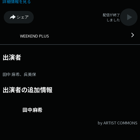
ジ ●facebookページ ●twitterハッシュタグ「#fmcocolo765」
詳細情報を見る
●twitterアカウント「@fmcocolo765」
配信が終了
シェア
しました
WEEKEND PLUS
出演者
田中 麻希、呉美保
出演者の追加情報
田中麻希
by ARTIST COMMONS