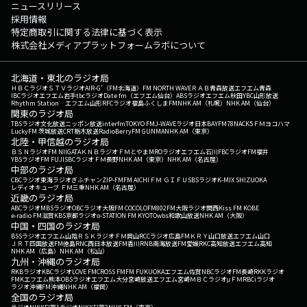
ニュースリリース
採用情報
特定商取引に関する法律に基づく表示
株式会社メディアプラットフォームラボについて
北海道・東北のラジオ局
ＨＢＣラジオ
ＳＴＶラジオ
AIR-G'（FM北海道）
FM NORTH WAVE
ＲＡＢ青森放送
エフエム青森
IBCラジオ
エフエム岩手
tbcラジオ
Date fm（エフエム仙台）
ABSラジオ
エフエム秋田
YBC山形放送
Rhythm Station エフエム山形
RFCラジオ福島
ふくしまFM
NHK AM（札幌）
NHK AM（仙台）
関東のラジオ局
TBSラジオ
文化放送
ニッポン放送
interfm
TOKYO FM
J-WAVE
ラジオ日本
BAYFM78
NACK5
ＦＭヨコハマ
LuckyFM 茨城放送
CRT栃木放送
RadioBerry
FM GUNMA
NHK AM（東京）
北陸・甲信越のラジオ局
ＢＳＮラジオ
FM NIIGATA
ＫＮＢラジオ
ＦＭとやま
MROラジオ
エフエム石川
FBCラジオ
FM福井
YBSラジオ
FM FUJI
SBCラジオ
ＦＭ長野
NHK AM（東京）
NHK AM（名古屋）
中部のラジオ局
CBCラジオ
東海ラジオ
ぎふチャン
ZIP-FM
FM AICHI
ＦＭ ＧＩＦＵ
SBSラジオ
K-MIX SHIZUOKA
レディオキューブ ＦＭ三重
NHK AM（名古屋）
近畿のラジオ局
ABCラジオ
MBSラジオ
OBCラジオ大阪
FM COCOLO
FM802
FM大阪
ラジオ関西
Kiss FM KOBE
e-radio FM滋賀
KBS京都ラジオ
α-STATION FM KYOTO
wbs和歌山放送
NHK AM（大阪）
中国・四国のラジオ局
BSSラジオ
エフエム山陰
ＲＳＫラジオ
ＦＭ岡山
RCCラジオ
広島FM
ＫＲＹ山口放送
エフエム山口
ＪＲＴ四国放送
FM徳島
RNC西日本放送
FM香川
RNB南海放送
FM愛媛
RKC高知放送
エフエム高知
NHK AM（広島）
NHK AM（松山）
九州・沖縄のラジオ局
RKBラジオ
KBCラジオ
LOVE FM
CROSS FM
FM FUKUOKA
エフエム佐賀
NBCラジオ
FM長崎
RKKラジオ
FMKエフエム熊本
OBSラジオ
エフエム大分
宮崎放送
エフエム宮崎
ＭＢＣラジオ
μＦＭ
RBCiラジオ
ラジオ沖縄
FM沖縄
NHK AM（福岡）
全国のラジオ局