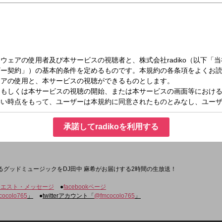
日（日）06:00～07:00
US(6時台)
承諾してradikoを利用する
るグッドミュージックをDJ田中 麻希がお届けする2時間の生放送！
クエスト・メッセージ
●
facebookページ
cocolo765
」
●
twitterアカウント「
@fmcocolo765
」