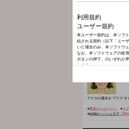
放送局
放送時間
2025年12月14
番組名
WEEKEND PL
アナタの週末を“プラス”す
●
番組ホームページ
●
リ
●
twitterハッシュタグ「
#fm