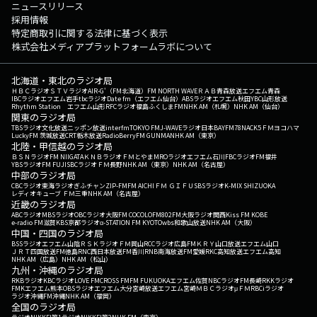
ニュースリリース
採用情報
特定商取引に関する法律に基づく表示
株式会社メディアプラットフォームラボについて
北海道・東北のラジオ局
ＨＢＣラジオ
ＳＴＶラジオ
AIR-G'（FM北海道）
FM NORTH WAVE
ＲＡＢ青森放送
エフエム青森
IBCラジオ
エフエム岩手
tbcラジオ
Date fm（エフエム仙台）
ABSラジオ
エフエム秋田
YBC山形放送
Rhythm Station エフエム山形
RFCラジオ福島
ふくしまFM
NHK AM（札幌）
NHK AM（仙台）
関東のラジオ局
TBSラジオ
文化放送
ニッポン放送
interfm
TOKYO FM
J-WAVE
ラジオ日本
BAYFM78
NACK5
ＦＭヨコハマ
LuckyFM 茨城放送
CRT栃木放送
RadioBerry
FM GUNMA
NHK AM（東京）
北陸・甲信越のラジオ局
ＢＳＮラジオ
FM NIIGATA
ＫＮＢラジオ
ＦＭとやま
MROラジオ
エフエム石川
FBCラジオ
FM福井
YBSラジオ
FM FUJI
SBCラジオ
ＦＭ長野
NHK AM（東京）
NHK AM（名古屋）
中部のラジオ局
CBCラジオ
東海ラジオ
ぎふチャン
ZIP-FM
FM AICHI
ＦＭ ＧＩＦＵ
SBSラジオ
K-MIX SHIZUOKA
レディオキューブ ＦＭ三重
NHK AM（名古屋）
近畿のラジオ局
ABCラジオ
MBSラジオ
OBCラジオ大阪
FM COCOLO
FM802
FM大阪
ラジオ関西
Kiss FM KOBE
e-radio FM滋賀
KBS京都ラジオ
α-STATION FM KYOTO
wbs和歌山放送
NHK AM（大阪）
中国・四国のラジオ局
BSSラジオ
エフエム山陰
ＲＳＫラジオ
ＦＭ岡山
RCCラジオ
広島FM
ＫＲＹ山口放送
エフエム山口
ＪＲＴ四国放送
FM徳島
RNC西日本放送
FM香川
RNB南海放送
FM愛媛
RKC高知放送
エフエム高知
NHK AM（広島）
NHK AM（松山）
九州・沖縄のラジオ局
RKBラジオ
KBCラジオ
LOVE FM
CROSS FM
FM FUKUOKA
エフエム佐賀
NBCラジオ
FM長崎
RKKラジオ
FMKエフエム熊本
OBSラジオ
エフエム大分
宮崎放送
エフエム宮崎
ＭＢＣラジオ
μＦＭ
RBCiラジオ
ラジオ沖縄
FM沖縄
NHK AM（福岡）
全国のラジオ局