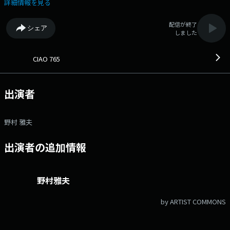
ント：@ciao_765 ハッシュタグ：#まちゃお765 ▼11時台 『ホー
詳細情報を見る
ムズ Hop Step Art』 気になるアート情報をお届け！ ▼12時台
『ケ・セラ・セラ』 午前中の失敗はお昼にリセット！ 失敗を吹き飛ば
配信が終了
シェア
して、新しい1日を♪ ケ・セラ・セラ メッセージお待ちしています◎
しました
▼13時台 『TODAY’S VIEW』 日替わりトピックをお届け！ 毎週木
曜日は「本」の話題♪ 『Lifetime Songs』 時代を超えて愛される楽
曲をご紹介！ ▼14時台 『季の言葉』 日々移りゆく季節に寄り添
CIAO 765
う、 季節を表す言葉をご紹介◎ ●番組ホームページ ●リク
エスト・メッセージ ●facebookページ ●twitterハッシュタグ
「#fmcocolo765」 ●twitterアカウント「@fmcocolo765」
出演者
野村 雅夫
出演者の追加情報
野村雅夫
by ARTIST COMMONS