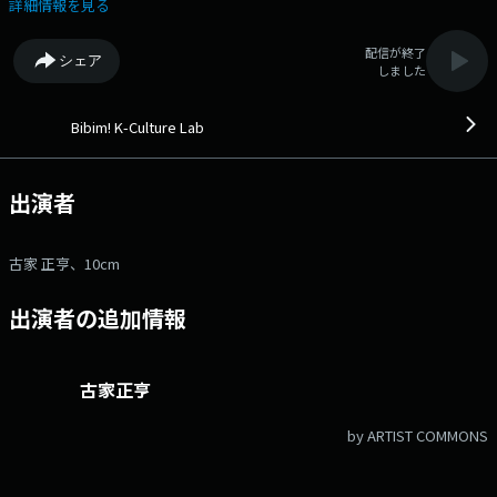
味 K-POPを中心に、 NEW TRACKSから名曲までをビビン！と
詳細情報を見る
混ぜてお送りする１時間◎ DJは古家正亨 記念すべ
き初回のゲストは 「ソンジェ背負って走れ」や「涙の女王」
配信が終了
シェア
「トッケビ」「愛の不時着」のOST参加でもおなじみ・・・ １
しました
０CMが登場！ ロングインタビューの模様をお届けします
♪ ●番組ホームページ ●リクエスト・メッセージ
●facebookページ ●twitterハッシュタグ「#fmcocolo765」
Bibim! K-Culture Lab
●twitterアカウント「@fmcocolo765」
出演者
古家 正亨、10cm
出演者の追加情報
古家正亨
by ARTIST COMMONS