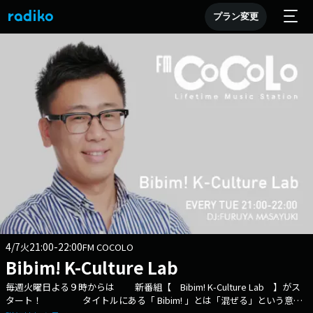
プラン変更
4/7
21:00-22:00
火
FM COCOLO
Bibim! K-Culture Lab
毎週火曜日よる９時からは 新番組【 Bibim! K-Culture Lab 】がス
タート！ タイトルにある「 Bibim! 」とは「混ぜる」という意