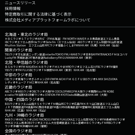
ニュースリリース
採用情報
特定商取引に関する法律に基づく表示
株式会社メディアプラットフォームラボについて
北海道・東北のラジオ局
ＨＢＣラジオ
ＳＴＶラジオ
AIR-G'（FM北海道）
FM NORTH WAVE
ＲＡＢ青森放送
エフエム青森
IBCラジオ
エフエム岩手
tbcラジオ
Date fm（エフエム仙台）
ABSラジオ
エフエム秋田
YBC山形放送
Rhythm Station エフエム山形
RFCラジオ福島
ふくしまFM
NHK AM（札幌）
NHK AM（仙台）
関東のラジオ局
TBSラジオ
文化放送
ニッポン放送
interfm
TOKYO FM
J-WAVE
ラジオ日本
BAYFM78
NACK5
ＦＭヨコハマ
LuckyFM 茨城放送
CRT栃木放送
RadioBerry
FM GUNMA
NHK AM（東京）
北陸・甲信越のラジオ局
ＢＳＮラジオ
FM NIIGATA
ＫＮＢラジオ
ＦＭとやま
MROラジオ
エフエム石川
FBCラジオ
FM福井
YBSラジオ
FM FUJI
SBCラジオ
ＦＭ長野
NHK AM（東京）
NHK AM（名古屋）
中部のラジオ局
CBCラジオ
東海ラジオ
ぎふチャン
ZIP-FM
FM AICHI
ＦＭ ＧＩＦＵ
SBSラジオ
K-MIX SHIZUOKA
レディオキューブ ＦＭ三重
NHK AM（名古屋）
近畿のラジオ局
ABCラジオ
MBSラジオ
OBCラジオ大阪
FM COCOLO
FM802
FM大阪
ラジオ関西
Kiss FM KOBE
e-radio FM滋賀
KBS京都ラジオ
α-STATION FM KYOTO
wbs和歌山放送
NHK AM（大阪）
中国・四国のラジオ局
BSSラジオ
エフエム山陰
ＲＳＫラジオ
ＦＭ岡山
RCCラジオ
広島FM
ＫＲＹ山口放送
エフエム山口
ＪＲＴ四国放送
FM徳島
RNC西日本放送
FM香川
RNB南海放送
FM愛媛
RKC高知放送
エフエム高知
NHK AM（広島）
NHK AM（松山）
九州・沖縄のラジオ局
RKBラジオ
KBCラジオ
LOVE FM
CROSS FM
FM FUKUOKA
エフエム佐賀
NBCラジオ
FM長崎
RKKラジオ
FMKエフエム熊本
OBSラジオ
エフエム大分
宮崎放送
エフエム宮崎
ＭＢＣラジオ
μＦＭ
RBCiラジオ
ラジオ沖縄
FM沖縄
NHK AM（福岡）
全国のラジオ局