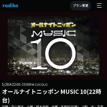
プラン変更
5/28
22:00-23:00
木
FM COCOLO
オールナイトニッポン MUSIC 10(22時
台)
月曜：森山良子 火曜：鈴木杏樹 水曜：名取裕子(第1、3週) 水：森高