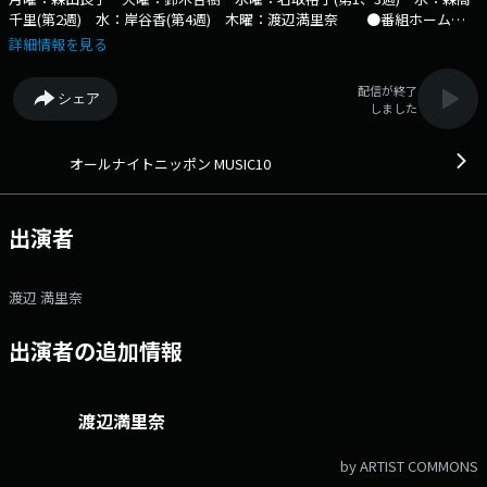
千里(第2週) 水：岸谷香(第4週) 木曜：渡辺満里奈 ●番組ホームペ
ージ ●facebookページ ●twitterハッシュタグ「#fmcocolo765」
詳細情報を見る
●twitterアカウント「@fmcocolo765」
配信が終了
シェア
しました
オールナイトニッポン MUSIC10
出演者
渡辺 満里奈
出演者の追加情報
渡辺満里奈
by ARTIST COMMONS