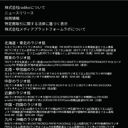
株式会社radikoについて
ニュースリリース
採用情報
特定商取引に関する法律に基づく表示
株式会社メディアプラットフォームラボについて
北海道・東北のラジオ局
ＨＢＣラジオ
ＳＴＶラジオ
AIR-G'（FM北海道）
FM NORTH WAVE
ＲＡＢ青森放送
エフエム青森
IBCラジオ
エフエム岩手
tbcラジオ
Date fm（エフエム仙台）
ABSラジオ
エフエム秋田
YBC山形放送
Rhythm Station エフエム山形
RFCラジオ福島
ふくしまFM
NHK AM（札幌）
NHK AM（仙台）
関東のラジオ局
TBSラジオ
文化放送
ニッポン放送
interfm
TOKYO FM
J-WAVE
ラジオ日本
BAYFM78
NACK5
ＦＭヨコハマ
LuckyFM 茨城放送
CRT栃木放送
RadioBerry
FM GUNMA
NHK AM（東京）
北陸・甲信越のラジオ局
ＢＳＮラジオ
FM NIIGATA
ＫＮＢラジオ
ＦＭとやま
MROラジオ
エフエム石川
FBCラジオ
FM福井
YBSラジオ
FM FUJI
SBCラジオ
ＦＭ長野
NHK AM（東京）
NHK AM（名古屋）
中部のラジオ局
CBCラジオ
東海ラジオ
ぎふチャン
ZIP-FM
FM AICHI
ＦＭ ＧＩＦＵ
SBSラジオ
K-MIX SHIZUOKA
レディオキューブ ＦＭ三重
NHK AM（名古屋）
近畿のラジオ局
ABCラジオ
MBSラジオ
OBCラジオ大阪
FM COCOLO
FM802
FM大阪
ラジオ関西
Kiss FM KOBE
e-radio FM滋賀
KBS京都ラジオ
α-STATION FM KYOTO
wbs和歌山放送
NHK AM（大阪）
中国・四国のラジオ局
BSSラジオ
エフエム山陰
ＲＳＫラジオ
ＦＭ岡山
RCCラジオ
広島FM
ＫＲＹ山口放送
エフエム山口
ＪＲＴ四国放送
FM徳島
RNC西日本放送
FM香川
RNB南海放送
FM愛媛
RKC高知放送
エフエム高知
NHK AM（広島）
NHK AM（松山）
九州・沖縄のラジオ局
RKBラジオ
KBCラジオ
LOVE FM
CROSS FM
FM FUKUOKA
エフエム佐賀
NBCラジオ
FM長崎
RKKラジオ
FMKエフエム熊本
OBSラジオ
エフエム大分
宮崎放送
エフエム宮崎
ＭＢＣラジオ
μＦＭ
RBCiラジオ