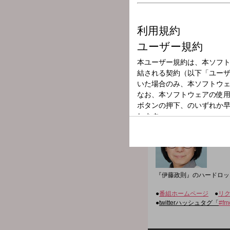
放送局
放送時間
2026年5月29日
番組名
ROCK ON(24
『伊藤政則』のハードロッ
●
番組ホームページ
●
リ
●
twitterハッシュタグ「
#fm