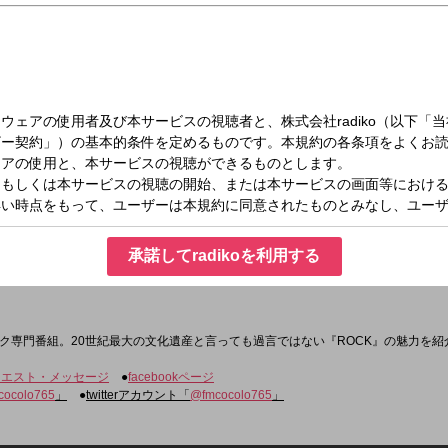
（金）24:00～25:00
時台)
承諾してradikoを利用する
ク専門番組。20世紀最大の文化遺産と言っても過言ではない『ROCK』の魅力を紹
クエスト・メッセージ
●
facebookページ
cocolo765
」
●
twitterアカウント「
@fmcocolo765
」