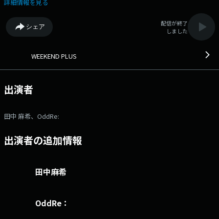
ジ ●facebookページ ●twitterハッシュタグ「#fmcocolo765」
詳細情報を見る
●twitterアカウント「@fmcocolo765」
配信が終了
シェア
しました
WEEKEND PLUS
出演者
田中 麻希、OddRe:
出演者の追加情報
田中麻希
OddRe：