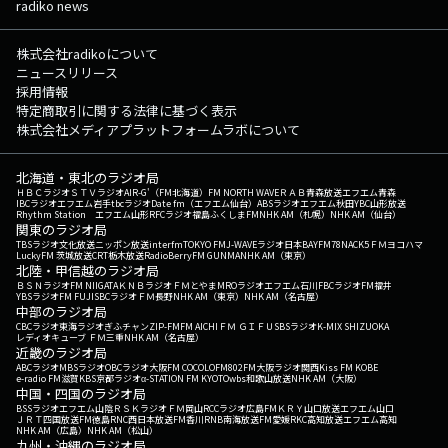
radiko news
株式会社radikoについて
ニュースリリース
採用情報
特定商取引に関する法律に基づく表示
株式会社メディアプラットフォームラボについて
北海道・東北のラジオ局
ＨＢＣラジオ
ＳＴＶラジオ
AIR-G'（FM北海道）
FM NORTH WAVE
ＲＡＢ青森放送
エフエム青森
IBCラジオ
エフエム岩手
tbcラジオ
Date fm（エフエム仙台）
ABSラジオ
エフエム秋田
YBC山形放送
Rhythm Station エフエム山形
RFCラジオ福島
ふくしまFM
NHK AM（札幌）
NHK AM（仙台）
関東のラジオ局
TBSラジオ
文化放送
ニッポン放送
interfm
TOKYO FM
J-WAVE
ラジオ日本
BAYFM78
NACK5
ＦＭヨコハマ
LuckyFM 茨城放送
CRT栃木放送
RadioBerry
FM GUNMA
NHK AM（東京）
北陸・甲信越のラジオ局
ＢＳＮラジオ
FM NIIGATA
ＫＮＢラジオ
ＦＭとやま
MROラジオ
エフエム石川
FBCラジオ
FM福井
YBSラジオ
FM FUJI
SBCラジオ
ＦＭ長野
NHK AM（東京）
NHK AM（名古屋）
中部のラジオ局
CBCラジオ
東海ラジオ
ぎふチャン
ZIP-FM
FM AICHI
ＦＭ ＧＩＦＵ
SBSラジオ
K-MIX SHIZUOKA
レディオキューブ ＦＭ三重
NHK AM（名古屋）
近畿のラジオ局
ABCラジオ
MBSラジオ
OBCラジオ大阪
FM COCOLO
FM802
FM大阪
ラジオ関西
Kiss FM KOBE
e-radio FM滋賀
KBS京都ラジオ
α-STATION FM KYOTO
wbs和歌山放送
NHK AM（大阪）
中国・四国のラジオ局
BSSラジオ
エフエム山陰
ＲＳＫラジオ
ＦＭ岡山
RCCラジオ
広島FM
ＫＲＹ山口放送
エフエム山口
ＪＲＴ四国放送
FM徳島
RNC西日本放送
FM香川
RNB南海放送
FM愛媛
RKC高知放送
エフエム高知
NHK AM（広島）
NHK AM（松山）
九州・沖縄のラジオ局