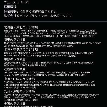
ニュースリリース
採用情報
特定商取引に関する法律に基づく表示
株式会社メディアプラットフォームラボについて
北海道・東北のラジオ局
ＨＢＣラジオ
ＳＴＶラジオ
AIR-G'（FM北海道）
FM NORTH WAVE
ＲＡＢ青森放送
エフエム青森
IBCラジオ
エフエム岩手
tbcラジオ
Date fm（エフエム仙台）
ABSラジオ
エフエム秋田
YBC山形放送
Rhythm Station エフエム山形
RFCラジオ福島
ふくしまFM
NHK AM（札幌）
NHK AM（仙台）
関東のラジオ局
TBSラジオ
文化放送
ニッポン放送
interfm
TOKYO FM
J-WAVE
ラジオ日本
BAYFM78
NACK5
ＦＭヨコハマ
LuckyFM 茨城放送
CRT栃木放送
RadioBerry
FM GUNMA
NHK AM（東京）
北陸・甲信越のラジオ局
ＢＳＮラジオ
FM NIIGATA
ＫＮＢラジオ
ＦＭとやま
MROラジオ
エフエム石川
FBCラジオ
FM福井
YBSラジオ
FM FUJI
SBCラジオ
ＦＭ長野
NHK AM（東京）
NHK AM（名古屋）
中部のラジオ局
CBCラジオ
東海ラジオ
ぎふチャン
ZIP-FM
FM AICHI
ＦＭ ＧＩＦＵ
SBSラジオ
K-MIX SHIZUOKA
レディオキューブ ＦＭ三重
NHK AM（名古屋）
近畿のラジオ局
ABCラジオ
MBSラジオ
OBCラジオ大阪
FM COCOLO
FM802
FM大阪
ラジオ関西
Kiss FM KOBE
e-radio FM滋賀
KBS京都ラジオ
α-STATION FM KYOTO
wbs和歌山放送
NHK AM（大阪）
中国・四国のラジオ局
BSSラジオ
エフエム山陰
ＲＳＫラジオ
ＦＭ岡山
RCCラジオ
広島FM
ＫＲＹ山口放送
エフエム山口
ＪＲＴ四国放送
FM徳島
RNC西日本放送
FM香川
RNB南海放送
FM愛媛
RKC高知放送
エフエム高知
NHK AM（広島）
NHK AM（松山）
九州・沖縄のラジオ局
RKBラジオ
KBCラジオ
LOVE FM
CROSS FM
FM FUKUOKA
エフエム佐賀
NBCラジオ
FM長崎
RKKラジオ
FMKエフエム熊本
OBSラジオ
エフエム大分
宮崎放送
エフエム宮崎
ＭＢＣラジオ
μＦＭ
RBCiラジオ
ラジオ沖縄
FM沖縄
NHK AM（福岡）
全国のラジオ局