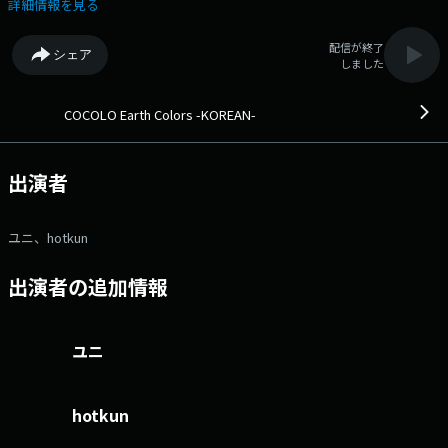
Korean Edition。 ●番組ホームページ ●リクエスト・メッセー
詳細情報を見る
ジ ●facebookページ ●twitterハッシュタグ「#fmcocolo765」
●twitterアカウント「@fmcocolo765」
配信が終了
シェア
しました
COCOLO Earth Colors -KOREAN-
出演者
ユニ、hotkun
出演者の追加情報
ユニ
hotkun