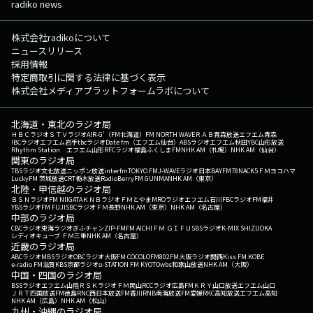
radiko news
株式会社radikoについて
ニュースリリース
採用情報
特定商取引に関する法律に基づく表示
株式会社メディアプラットフォームラボについて
北海道・東北のラジオ局
ＨＢＣラジオ
ＳＴＶラジオ
AIR-G'（FM北海道）
FM NORTH WAVE
ＲＡＢ青森放送
エフエム青森
IBCラジオ
エフエム岩手
tbcラジオ
Date fm（エフエム仙台）
ABSラジオ
エフエム秋田
YBC山形放送
Rhythm Station エフエム山形
RFCラジオ福島
ふくしまFM
NHK AM（札幌）
NHK AM（仙台）
関東のラジオ局
TBSラジオ
文化放送
ニッポン放送
interfm
TOKYO FM
J-WAVE
ラジオ日本
BAYFM78
NACK5
ＦＭヨコハマ
LuckyFM 茨城放送
CRT栃木放送
RadioBerry
FM GUNMA
NHK AM（東京）
北陸・甲信越のラジオ局
ＢＳＮラジオ
FM NIIGATA
ＫＮＢラジオ
ＦＭとやま
MROラジオ
エフエム石川
FBCラジオ
FM福井
YBSラジオ
FM FUJI
SBCラジオ
ＦＭ長野
NHK AM（東京）
NHK AM（名古屋）
中部のラジオ局
CBCラジオ
東海ラジオ
ぎふチャン
ZIP-FM
FM AICHI
ＦＭ ＧＩＦＵ
SBSラジオ
K-MIX SHIZUOKA
レディオキューブ ＦＭ三重
NHK AM（名古屋）
近畿のラジオ局
ABCラジオ
MBSラジオ
OBCラジオ大阪
FM COCOLO
FM802
FM大阪
ラジオ関西
Kiss FM KOBE
e-radio FM滋賀
KBS京都ラジオ
α-STATION FM KYOTO
wbs和歌山放送
NHK AM（大阪）
中国・四国のラジオ局
BSSラジオ
エフエム山陰
ＲＳＫラジオ
ＦＭ岡山
RCCラジオ
広島FM
ＫＲＹ山口放送
エフエム山口
ＪＲＴ四国放送
FM徳島
RNC西日本放送
FM香川
RNB南海放送
FM愛媛
RKC高知放送
エフエム高知
NHK AM（広島）
NHK AM（松山）
九州・沖縄のラジオ局