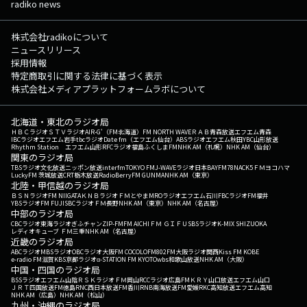
radiko news
株式会社radikoについて
ニュースリリース
採用情報
特定商取引に関する法律に基づく表示
株式会社メディアプラットフォームラボについて
北海道・東北のラジオ局
ＨＢＣラジオ
ＳＴＶラジオ
AIR-G'（FM北海道）
FM NORTH WAVE
ＲＡＢ青森放送
エフエム青森
IBCラジオ
エフエム岩手
tbcラジオ
Date fm（エフエム仙台）
ABSラジオ
エフエム秋田
YBC山形放送
Rhythm Station エフエム山形
RFCラジオ福島
ふくしまFM
NHK AM（札幌）
NHK AM（仙台）
関東のラジオ局
TBSラジオ
文化放送
ニッポン放送
interfm
TOKYO FM
J-WAVE
ラジオ日本
BAYFM78
NACK5
ＦＭヨコハマ
LuckyFM 茨城放送
CRT栃木放送
RadioBerry
FM GUNMA
NHK AM（東京）
北陸・甲信越のラジオ局
ＢＳＮラジオ
FM NIIGATA
ＫＮＢラジオ
ＦＭとやま
MROラジオ
エフエム石川
FBCラジオ
FM福井
YBSラジオ
FM FUJI
SBCラジオ
ＦＭ長野
NHK AM（東京）
NHK AM（名古屋）
中部のラジオ局
CBCラジオ
東海ラジオ
ぎふチャン
ZIP-FM
FM AICHI
ＦＭ ＧＩＦＵ
SBSラジオ
K-MIX SHIZUOKA
レディオキューブ ＦＭ三重
NHK AM（名古屋）
近畿のラジオ局
ABCラジオ
MBSラジオ
OBCラジオ大阪
FM COCOLO
FM802
FM大阪
ラジオ関西
Kiss FM KOBE
e-radio FM滋賀
KBS京都ラジオ
α-STATION FM KYOTO
wbs和歌山放送
NHK AM（大阪）
中国・四国のラジオ局
BSSラジオ
エフエム山陰
ＲＳＫラジオ
ＦＭ岡山
RCCラジオ
広島FM
ＫＲＹ山口放送
エフエム山口
ＪＲＴ四国放送
FM徳島
RNC西日本放送
FM香川
RNB南海放送
FM愛媛
RKC高知放送
エフエム高知
NHK AM（広島）
NHK AM（松山）
九州・沖縄のラジオ局