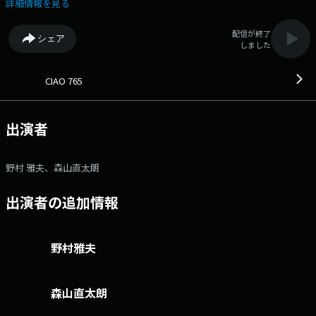
前中の失敗をリセット！ ケ・セラ・セラ♪ 1時台：TODAY’S VIEW
詳細情報を見る
… 元モノ雑誌編集者、 現在はフリー編集者＆プロダクトコンセプ
ター どい てるひこさんによる大人のトレンドアイテム紹介。
配信が終了
シェア
1時台: Lifetime Songs 時代を超えて愛される名曲をご紹介。
しました
4日間共通プレゼントあります！ FM COCOLO30周年ステッカー＆
CIAO765オリジナル カルボナーラステッカーをセットで 毎時間ラスト
に3名、一日合計12名当選！ 日替わりプレゼントもあります！ 火曜
CIAO 765
日は、Paul MacCartney「ダンジョン・レインの少年たち」オリジナル手
ぬぐいを 2名の方にプレゼント！ こちらのエントリーもお待ちして
います！ ●番組ホームページ ●リクエスト・メッセー
出演者
ジ ●facebookページ ●twitterハッシュタグ「#fmcocolo765」
●twitterアカウント「@fmcocolo765」
野村 雅夫、森山直太朗
出演者の追加情報
野村雅夫
森山直太朗