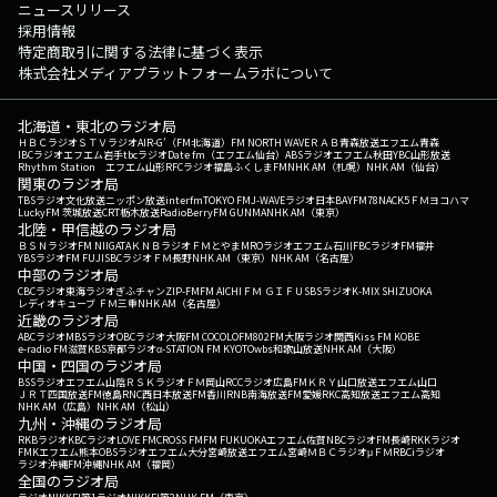
ニュースリリース
採用情報
特定商取引に関する法律に基づく表示
株式会社メディアプラットフォームラボについて
北海道・東北のラジオ局
ＨＢＣラジオ
ＳＴＶラジオ
AIR-G'（FM北海道）
FM NORTH WAVE
ＲＡＢ青森放送
エフエム青森
IBCラジオ
エフエム岩手
tbcラジオ
Date fm（エフエム仙台）
ABSラジオ
エフエム秋田
YBC山形放送
Rhythm Station エフエム山形
RFCラジオ福島
ふくしまFM
NHK AM（札幌）
NHK AM（仙台）
関東のラジオ局
TBSラジオ
文化放送
ニッポン放送
interfm
TOKYO FM
J-WAVE
ラジオ日本
BAYFM78
NACK5
ＦＭヨコハマ
LuckyFM 茨城放送
CRT栃木放送
RadioBerry
FM GUNMA
NHK AM（東京）
北陸・甲信越のラジオ局
ＢＳＮラジオ
FM NIIGATA
ＫＮＢラジオ
ＦＭとやま
MROラジオ
エフエム石川
FBCラジオ
FM福井
YBSラジオ
FM FUJI
SBCラジオ
ＦＭ長野
NHK AM（東京）
NHK AM（名古屋）
中部のラジオ局
CBCラジオ
東海ラジオ
ぎふチャン
ZIP-FM
FM AICHI
ＦＭ ＧＩＦＵ
SBSラジオ
K-MIX SHIZUOKA
レディオキューブ ＦＭ三重
NHK AM（名古屋）
近畿のラジオ局
ABCラジオ
MBSラジオ
OBCラジオ大阪
FM COCOLO
FM802
FM大阪
ラジオ関西
Kiss FM KOBE
e-radio FM滋賀
KBS京都ラジオ
α-STATION FM KYOTO
wbs和歌山放送
NHK AM（大阪）
中国・四国のラジオ局
BSSラジオ
エフエム山陰
ＲＳＫラジオ
ＦＭ岡山
RCCラジオ
広島FM
ＫＲＹ山口放送
エフエム山口
ＪＲＴ四国放送
FM徳島
RNC西日本放送
FM香川
RNB南海放送
FM愛媛
RKC高知放送
エフエム高知
NHK AM（広島）
NHK AM（松山）
九州・沖縄のラジオ局
RKBラジオ
KBCラジオ
LOVE FM
CROSS FM
FM FUKUOKA
エフエム佐賀
NBCラジオ
FM長崎
RKKラジオ
FMKエフエム熊本
OBSラジオ
エフエム大分
宮崎放送
エフエム宮崎
ＭＢＣラジオ
μＦＭ
RBCiラジオ
ラジオ沖縄
FM沖縄
NHK AM（福岡）
全国のラジオ局