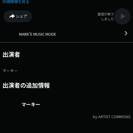
ークな目線で切り取り紹介していきます。 思わず口ずさんでしまう洋楽・
詳細情報を見る
邦楽の幅広い選曲とともに ウィーク・デーの夕方を演出します ●番組
ホームページ ●リクエスト・メッセージ ●facebookページ
配信が終了
シェア
●twitterハッシュタグ「#fmcocolo765」 ●twitterアカウント
しました
「@fmcocolo765」
MARK'E MUSIC MODE
出演者
マーキー
出演者の追加情報
マーキー
by ARTIST COMMONS