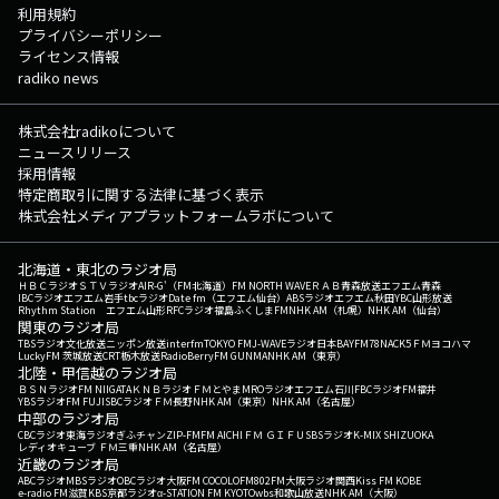
利用規約
プライバシーポリシー
ライセンス情報
radiko news
株式会社radikoについて
ニュースリリース
採用情報
特定商取引に関する法律に基づく表示
株式会社メディアプラットフォームラボについて
北海道・東北のラジオ局
ＨＢＣラジオ
ＳＴＶラジオ
AIR-G'（FM北海道）
FM NORTH WAVE
ＲＡＢ青森放送
エフエム青森
IBCラジオ
エフエム岩手
tbcラジオ
Date fm（エフエム仙台）
ABSラジオ
エフエム秋田
YBC山形放送
Rhythm Station エフエム山形
RFCラジオ福島
ふくしまFM
NHK AM（札幌）
NHK AM（仙台）
関東のラジオ局
TBSラジオ
文化放送
ニッポン放送
interfm
TOKYO FM
J-WAVE
ラジオ日本
BAYFM78
NACK5
ＦＭヨコハマ
LuckyFM 茨城放送
CRT栃木放送
RadioBerry
FM GUNMA
NHK AM（東京）
北陸・甲信越のラジオ局
ＢＳＮラジオ
FM NIIGATA
ＫＮＢラジオ
ＦＭとやま
MROラジオ
エフエム石川
FBCラジオ
FM福井
YBSラジオ
FM FUJI
SBCラジオ
ＦＭ長野
NHK AM（東京）
NHK AM（名古屋）
中部のラジオ局
CBCラジオ
東海ラジオ
ぎふチャン
ZIP-FM
FM AICHI
ＦＭ ＧＩＦＵ
SBSラジオ
K-MIX SHIZUOKA
レディオキューブ ＦＭ三重
NHK AM（名古屋）
近畿のラジオ局
ABCラジオ
MBSラジオ
OBCラジオ大阪
FM COCOLO
FM802
FM大阪
ラジオ関西
Kiss FM KOBE
e-radio FM滋賀
KBS京都ラジオ
α-STATION FM KYOTO
wbs和歌山放送
NHK AM（大阪）