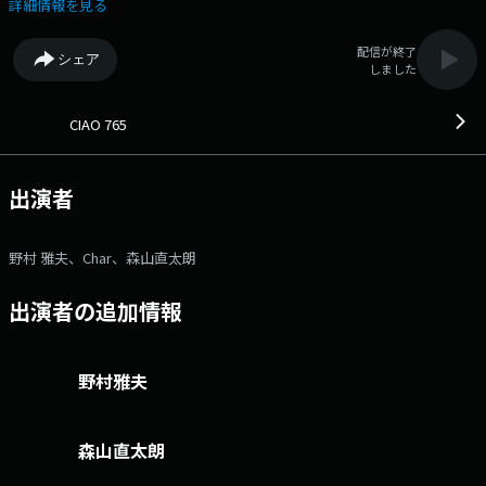
失敗をリセット！今週は毎日、森山直太朗さんが ケ・セラ・セラな一言を
詳細情報を見る
発表してくれます ▼1時台｜『TODAY’S VIEW』 水曜日は、ぴあ関西
版 映画担当：はなさき ようこさんによる最新のものと名作をセットにし
配信が終了
シェア
ての映画紹介 ★『Lifetime Songs』 時代を超えて愛される楽曲をご
しました
紹介。今日は”ご本人が語るシリーズ”！Charさんがあの名曲について語っ
てくれます。 ▼2時台｜『プラッとEARTH』 お散歩感覚で世界の音
楽を旅しましょう ＜＜PRESENT＞＞ ・FM COCOLO 30周年ステッ
CIAO 765
カー & CIAO 765オリジナル カルボナーラステッカーセット??毎時間3名
・矢沢永吉ソロデビュー50周年「BORDER」FM COCOLOコラボバンパ
ーステッカー??3名 ●番組ホームページ ●リクエスト・メ
出演者
ッセージ ●facebookページ ●twitterハッシュタグ
「#fmcocolo765」 ●twitterアカウント「@fmcocolo765」
野村 雅夫、Char、森山直太朗
出演者の追加情報
野村雅夫
森山直太朗