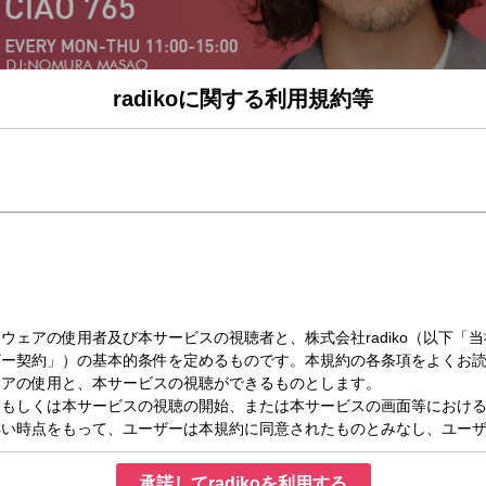
radikoに関する利用規約等
水）13:00～14:00
台)
MENU】
こ』
ラ♪』
承諾してradikoを利用する