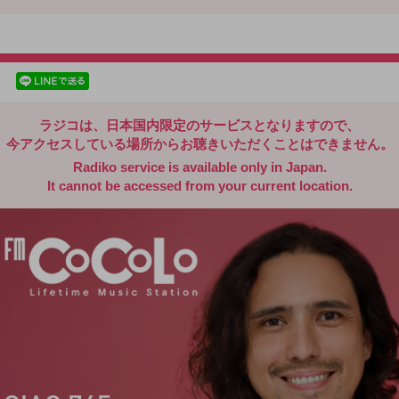
radiko.jp
facebookでシェア
lineでシェア
ラジコは、日本国内限定のサービスとなりますので、
今アクセスしている場所からお聴きいただくことはできません。
Radiko service is available only in Japan.
It cannot be accessed from your current location.