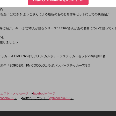
今週は毎日、森山直太朗さんが ケ・セラ・セラな一言を発表してくれます
EW』
画担当：はなさき ようこさんによる最新のものと名作をセットにしての映画紹介
をご紹介。今日は”ご本人が語るシリーズ”！Charさんがあの名曲について語ってく
TH』
旅しましょう
ステッカー & CIAO 765オリジナル カルボナーラステッカーセット??毎時間3名
年「BORDER」FM COCOLOコラボバンパーステッカー??3名
クエスト・メッセージ
●
facebookページ
cocolo765
」
●
twitterアカウント「
@fmcocolo765
」