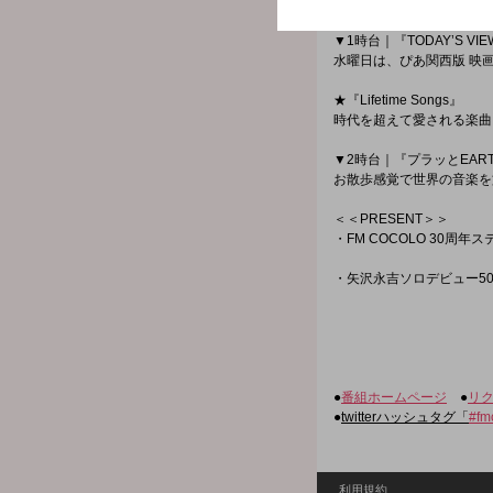
午前中の失敗をリセット！
▼1時台｜『TODAY’S VI
水曜日は、ぴあ関西版 映
★『Lifetime Songs』
時代を超えて愛される楽曲
▼2時台｜『プラッとEAR
お散歩感覚で世界の音楽を
＜＜PRESENT＞＞
・FM COCOLO 30周年
・矢沢永吉ソロデビュー50周
●
番組ホームページ
●
リ
●
twitterハッシュタグ「
#fm
利用規約