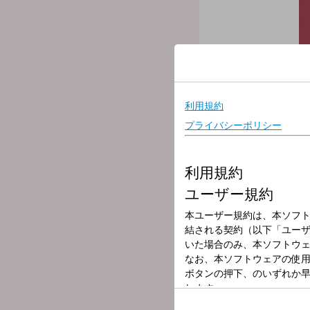
放送局
放送時間
2026年6月3日（
番組名
CIAO 765(13時
【6/3(水) 「CIAO 765」
▼11時台｜『今日のあん
魅惑のあんこ情報をお届け
▼12時台｜『ケ・セラ・セ