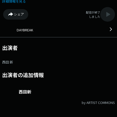
楽プログラム。週を通じて早朝の時間帯に、リスナーの一日のスタートの
詳細情報を見る
お供に。 ●番組ホームページ ●リクエスト・メッセージ
●facebookページ ●twitterハッシュタグ「#fmcocolo765」
配信が終了
シェア
●twitterアカウント「@fmcocolo765」
しました
DAYBREAK
出演者
西田 新
出演者の追加情報
西田新
by ARTIST COMMONS