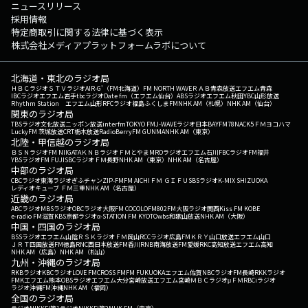
ニュースリリース
採用情報
特定商取引に関する法律に基づく表示
株式会社メディアプラットフォームラボについて
北海道・東北のラジオ局
ＨＢＣラジオ
ＳＴＶラジオ
AIR-G'（FM北海道）
FM NORTH WAVE
ＲＡＢ青森放送
エフエム青森
IBCラジオ
エフエム岩手
tbcラジオ
Date fm（エフエム仙台）
ABSラジオ
エフエム秋田
YBC山形放送
Rhythm Station エフエム山形
RFCラジオ福島
ふくしまFM
NHK AM（札幌）
NHK AM（仙台）
関東のラジオ局
TBSラジオ
文化放送
ニッポン放送
interfm
TOKYO FM
J-WAVE
ラジオ日本
BAYFM78
NACK5
ＦＭヨコハマ
LuckyFM 茨城放送
CRT栃木放送
RadioBerry
FM GUNMA
NHK AM（東京）
北陸・甲信越のラジオ局
ＢＳＮラジオ
FM NIIGATA
ＫＮＢラジオ
ＦＭとやま
MROラジオ
エフエム石川
FBCラジオ
FM福井
YBSラジオ
FM FUJI
SBCラジオ
ＦＭ長野
NHK AM（東京）
NHK AM（名古屋）
中部のラジオ局
CBCラジオ
東海ラジオ
ぎふチャン
ZIP-FM
FM AICHI
ＦＭ ＧＩＦＵ
SBSラジオ
K-MIX SHIZUOKA
レディオキューブ ＦＭ三重
NHK AM（名古屋）
近畿のラジオ局
ABCラジオ
MBSラジオ
OBCラジオ大阪
FM COCOLO
FM802
FM大阪
ラジオ関西
Kiss FM KOBE
e-radio FM滋賀
KBS京都ラジオ
α-STATION FM KYOTO
wbs和歌山放送
NHK AM（大阪）
中国・四国のラジオ局
BSSラジオ
エフエム山陰
ＲＳＫラジオ
ＦＭ岡山
RCCラジオ
広島FM
ＫＲＹ山口放送
エフエム山口
ＪＲＴ四国放送
FM徳島
RNC西日本放送
FM香川
RNB南海放送
FM愛媛
RKC高知放送
エフエム高知
NHK AM（広島）
NHK AM（松山）
九州・沖縄のラジオ局
RKBラジオ
KBCラジオ
LOVE FM
CROSS FM
FM FUKUOKA
エフエム佐賀
NBCラジオ
FM長崎
RKKラジオ
FMKエフエム熊本
OBSラジオ
エフエム大分
宮崎放送
エフエム宮崎
ＭＢＣラジオ
μＦＭ
RBCiラジオ
ラジオ沖縄
FM沖縄
NHK AM（福岡）
全国のラジオ局