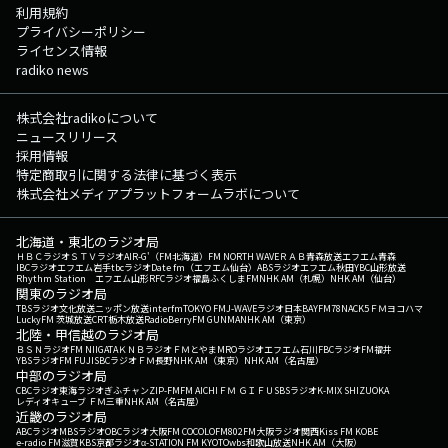
利用規約
プライバシーポリシー
ライセンス情報
radiko news
株式会社radikoについて
ニュースリリース
採用情報
特定商取引に関する法律に基づく表示
株式会社メディアプラットフォームラボについて
北海道・東北のラジオ局
ＨＢＣラジオ
ＳＴＶラジオ
AIR-G'（FM北海道）
FM NORTH WAVE
ＲＡＢ青森放送
エフエム青森
IBCラジオ
エフエム岩手
tbcラジオ
Date fm（エフエム仙台）
ABSラジオ
エフエム秋田
YBC山形放送
Rhythm Station エフエム山形
RFCラジオ福島
ふくしまFM
NHK AM（札幌）
NHK AM（仙台）
関東のラジオ局
TBSラジオ
文化放送
ニッポン放送
interfm
TOKYO FM
J-WAVE
ラジオ日本
BAYFM78
NACK5
ＦＭヨコハマ
LuckyFM 茨城放送
CRT栃木放送
RadioBerry
FM GUNMA
NHK AM（東京）
北陸・甲信越のラジオ局
ＢＳＮラジオ
FM NIIGATA
ＫＮＢラジオ
ＦＭとやま
MROラジオ
エフエム石川
FBCラジオ
FM福井
YBSラジオ
FM FUJI
SBCラジオ
ＦＭ長野
NHK AM（東京）
NHK AM（名古屋）
中部のラジオ局
CBCラジオ
東海ラジオ
ぎふチャン
ZIP-FM
FM AICHI
ＦＭ ＧＩＦＵ
SBSラジオ
K-MIX SHIZUOKA
レディオキューブ ＦＭ三重
NHK AM（名古屋）
近畿のラジオ局
ABCラジオ
MBSラジオ
OBCラジオ大阪
FM COCOLO
FM802
FM大阪
ラジオ関西
Kiss FM KOBE
e-radio FM滋賀
KBS京都ラジオ
α-STATION FM KYOTO
wbs和歌山放送
NHK AM（大阪）