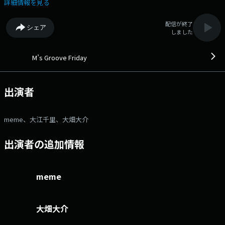
を送っていただいた方の中から抽選で1組2名の方に、 「神戸シーバス
詳細情報を見る
boh boh KOBE 乗船券」をプレゼント！ ☆9時台 「ダスキンTidy
Tips」 お掃除に役立つ豆知識を教えていただきます！ 大江千里さん
配信が終了
シェア
からのメッセージをお届け！ ☆10時台 「兵庫日産START ON A
しました
JOURNEY」 ドライビングミュージックや、週末アクティビティにおす
すめのスポットをご紹介！ ●番組ホームページ ●リクエス
ト・メッセージ ●facebookページ ●twitterハッシュタグ
M’s Groove Friday
「#fmcocolo765」 ●twitterアカウント「@fmcocolo765」
出演者
meme、大江千里、大畑大介
出演者の追加情報
meme
大畑大介