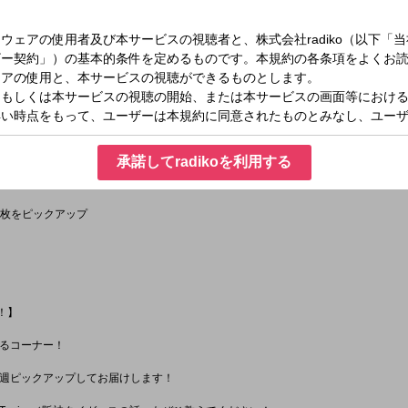
FNJ
765
CIAL BLACK MUSIC VIBES】
Specials】
承諾してradikoを利用する
いていただきたい」光永オススメの名盤を一枚ご紹介
の１枚をピックアップ
cs！】
るコーナー！
週ピックアップしてお届けします！