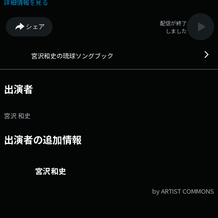
沖縄民謡、ウチナーポップスの魅力や歌詞の意味などを宮沢和史がわかり
詳細情報を見る
やすく紹介し、ディスクジョッキーする新しい琉球・沖縄民謡番組。
若いリスナーはもちろん、今まで民謡に触れる機会がなかったすべての音
配信が終了
シェア
楽ファンへお届けします。 今も受け継がれる古典や、地域の人に歌い
しました
継がれている曲や若い唄者が挑み続ける新作など、２１世紀の現在でも確
実に生き続けている琉球・沖縄民謡 そして、ウチナーポップスの世界を
ゆっくりとお楽しみください。 ●番組ホームページ
宮沢和史の琉球ソングブック
●facebookページ ●twitterハッシュタグ「#fmcocolo765」
●twitterアカウント「@fmcocolo765」
出演者
宮沢 和史
出演者の追加情報
宮沢和史
by ARTIST COMMONS