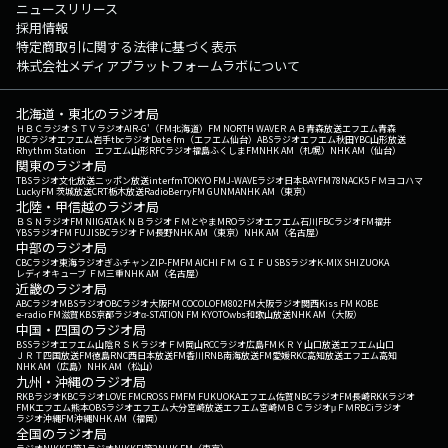
ニュースリリース
採用情報
特定商取引に関する法律に基づく表示
株式会社メディアプラットフォームラボについて
北海道・東北のラジオ局
ＨＢＣラジオ
ＳＴＶラジオ
AIR-G'（FM北海道）
FM NORTH WAVE
ＲＡＢ青森放送
エフエム青森
IBCラジオ
エフエム岩手
tbcラジオ
Date fm（エフエム仙台）
ABSラジオ
エフエム秋田
YBC山形放送
Rhythm Station エフエム山形
RFCラジオ福島
ふくしまFM
NHK AM（札幌）
NHK AM（仙台）
関東のラジオ局
TBSラジオ
文化放送
ニッポン放送
interfm
TOKYO FM
J-WAVE
ラジオ日本
BAYFM78
NACK5
ＦＭヨコハマ
LuckyFM 茨城放送
CRT栃木放送
RadioBerry
FM GUNMA
NHK AM（東京）
北陸・甲信越のラジオ局
ＢＳＮラジオ
FM NIIGATA
ＫＮＢラジオ
ＦＭとやま
MROラジオ
エフエム石川
FBCラジオ
FM福井
YBSラジオ
FM FUJI
SBCラジオ
ＦＭ長野
NHK AM（東京）
NHK AM（名古屋）
中部のラジオ局
CBCラジオ
東海ラジオ
ぎふチャン
ZIP-FM
FM AICHI
ＦＭ ＧＩＦＵ
SBSラジオ
K-MIX SHIZUOKA
レディオキューブ ＦＭ三重
NHK AM（名古屋）
近畿のラジオ局
ABCラジオ
MBSラジオ
OBCラジオ大阪
FM COCOLO
FM802
FM大阪
ラジオ関西
Kiss FM KOBE
e-radio FM滋賀
KBS京都ラジオ
α-STATION FM KYOTO
wbs和歌山放送
NHK AM（大阪）
中国・四国のラジオ局
BSSラジオ
エフエム山陰
ＲＳＫラジオ
ＦＭ岡山
RCCラジオ
広島FM
ＫＲＹ山口放送
エフエム山口
ＪＲＴ四国放送
FM徳島
RNC西日本放送
FM香川
RNB南海放送
FM愛媛
RKC高知放送
エフエム高知
NHK AM（広島）
NHK AM（松山）
九州・沖縄のラジオ局
RKBラジオ
KBCラジオ
LOVE FM
CROSS FM
FM FUKUOKA
エフエム佐賀
NBCラジオ
FM長崎
RKKラジオ
FMKエフエム熊本
OBSラジオ
エフエム大分
宮崎放送
エフエム宮崎
ＭＢＣラジオ
μＦＭ
RBCiラジオ
ラジオ沖縄
FM沖縄
NHK AM（福岡）
全国のラジオ局