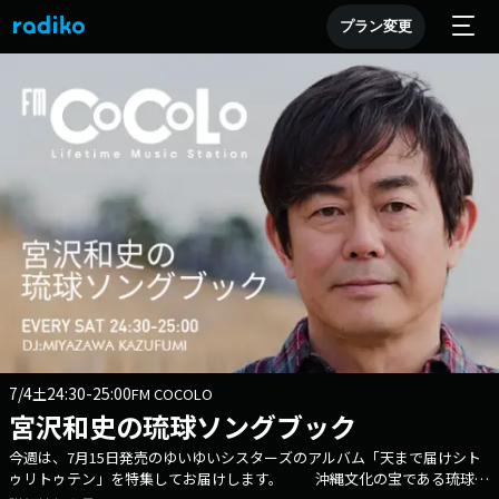
プラン変更
7/4
24:30-25:00
土
FM COCOLO
宮沢和史の琉球ソングブック
今週は、7月15日発売のゆいゆいシスターズのアルバム「天まで届けシト
ゥリトゥテン」を特集してお届けします。 沖縄文化の宝である琉球・