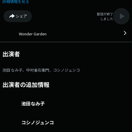
キューピットFlowers in style」 ◎10時台 ゲスト：歌舞伎俳優 五代目 中
詳細情報を見る
村雀右衛門さん ●番組ホームページ ●リクエスト・メッセー
ジ ●facebookページ ●twitterハッシュタグ「#fmcocolo765」
配信が終了
シェア
●twitterアカウント「@fmcocolo765」
しました
Wonder Garden
出演者
池田 なみ子、中村雀右衛門、コシノジュンコ
出演者の追加情報
池田なみ子
コシノジュンコ