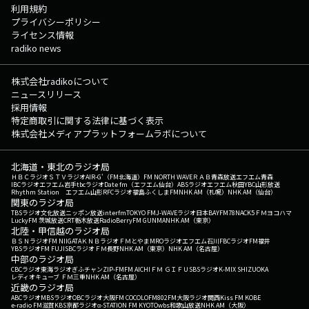
利用規約
プライバシーポリシー
ライセンス情報
radiko news
株式会社radikoについて
ニュースリリース
採用情報
特定商取引に関する法律に基づく表示
株式会社メディアプラットフォームラボについて
北海道・東北のラジオ局
ＨＢＣラジオ
ＳＴＶラジオ
AIR-G'（FM北海道）
FM NORTH WAVE
ＲＡＢ青森放送
エフエム青森
IBCラジオ
エフエム岩手
tbcラジオ
Date fm（エフエム仙台）
ABSラジオ
エフエム秋田
YBC山形放送
Rhythm Station エフエム山形
RFCラジオ福島
ふくしまFM
NHK AM（札幌）
NHK AM（仙台）
関東のラジオ局
TBSラジオ
文化放送
ニッポン放送
interfm
TOKYO FM
J-WAVE
ラジオ日本
BAYFM78
NACK5
ＦＭヨコハマ
LuckyFM 茨城放送
CRT栃木放送
RadioBerry
FM GUNMA
NHK AM（東京）
北陸・甲信越のラジオ局
ＢＳＮラジオ
FM NIIGATA
ＫＮＢラジオ
ＦＭとやま
MROラジオ
エフエム石川
FBCラジオ
FM福井
YBSラジオ
FM FUJI
SBCラジオ
ＦＭ長野
NHK AM（東京）
NHK AM（名古屋）
中部のラジオ局
CBCラジオ
東海ラジオ
ぎふチャン
ZIP-FM
FM AICHI
ＦＭ ＧＩＦＵ
SBSラジオ
K-MIX SHIZUOKA
レディオキューブ ＦＭ三重
NHK AM（名古屋）
近畿のラジオ局
ABCラジオ
MBSラジオ
OBCラジオ大阪
FM COCOLO
FM802
FM大阪
ラジオ関西
Kiss FM KOBE
e-radio FM滋賀
KBS京都ラジオ
α-STATION FM KYOTO
wbs和歌山放送
NHK AM（大阪）