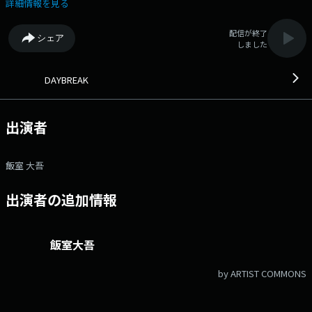
楽プログラム。週を通じて早朝の時間帯に、リスナーの一日のスタートの
詳細情報を見る
お供に。 ●番組ホームページ ●リクエスト・メッセージ
●facebookページ ●twitterハッシュタグ「#fmcocolo765」
配信が終了
シェア
●twitterアカウント「@fmcocolo765」
しました
DAYBREAK
出演者
飯室 大吾
出演者の追加情報
飯室大吾
by ARTIST COMMONS