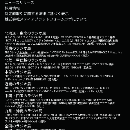
ニュースリリース
採用情報
特定商取引に関する法律に基づく表示
株式会社メディアプラットフォームラボについて
北海道・東北のラジオ局
ＨＢＣラジオ
ＳＴＶラジオ
AIR-G'（FM北海道）
FM NORTH WAVE
ＲＡＢ青森放送
エフエム青森
IBCラジオ
エフエム岩手
tbcラジオ
Date fm（エフエム仙台）
ABSラジオ
エフエム秋田
YBC山形放送
Rhythm Station エフエム山形
RFCラジオ福島
ふくしまFM
NHK AM（札幌）
NHK AM（仙台）
関東のラジオ局
TBSラジオ
文化放送
ニッポン放送
interfm
TOKYO FM
J-WAVE
ラジオ日本
BAYFM78
NACK5
ＦＭヨコハマ
LuckyFM 茨城放送
CRT栃木放送
RadioBerry
FM GUNMA
NHK AM（東京）
北陸・甲信越のラジオ局
ＢＳＮラジオ
FM NIIGATA
ＫＮＢラジオ
ＦＭとやま
MROラジオ
エフエム石川
FBCラジオ
FM福井
YBSラジオ
FM FUJI
SBCラジオ
ＦＭ長野
NHK AM（東京）
NHK AM（名古屋）
中部のラジオ局
CBCラジオ
東海ラジオ
ぎふチャン
ZIP-FM
FM AICHI
ＦＭ ＧＩＦＵ
SBSラジオ
K-MIX SHIZUOKA
レディオキューブ ＦＭ三重
NHK AM（名古屋）
近畿のラジオ局
ABCラジオ
MBSラジオ
OBCラジオ大阪
FM COCOLO
FM802
FM大阪
ラジオ関西
Kiss FM KOBE
e-radio FM滋賀
KBS京都ラジオ
α-STATION FM KYOTO
wbs和歌山放送
NHK AM（大阪）
中国・四国のラジオ局
BSSラジオ
エフエム山陰
ＲＳＫラジオ
ＦＭ岡山
RCCラジオ
広島FM
ＫＲＹ山口放送
エフエム山口
ＪＲＴ四国放送
FM徳島
RNC西日本放送
FM香川
RNB南海放送
FM愛媛
RKC高知放送
エフエム高知
NHK AM（広島）
NHK AM（松山）
九州・沖縄のラジオ局
RKBラジオ
KBCラジオ
LOVE FM
CROSS FM
FM FUKUOKA
エフエム佐賀
NBCラジオ
FM長崎
RKKラジオ
FMKエフエム熊本
OBSラジオ
エフエム大分
宮崎放送
エフエム宮崎
ＭＢＣラジオ
μＦＭ
RBCiラジオ
ラジオ沖縄
FM沖縄
NHK AM（福岡）
全国のラジオ局