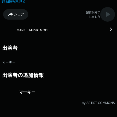
ークな目線で切り取り紹介していきます。 思わず口ずさんでしまう洋楽・
詳細情報を見る
邦楽の幅広い選曲とともに ウィーク・デーの夕方を演出します ●番組
ホームページ ●リクエスト・メッセージ ●facebookページ
配信が終了
シェア
●twitterハッシュタグ「#fmcocolo765」 ●twitterアカウント
しました
「@fmcocolo765」
MARK'E MUSIC MODE
出演者
マーキー
出演者の追加情報
マーキー
by ARTIST COMMONS