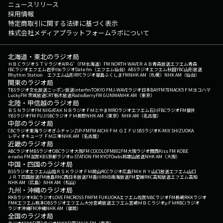
ニュースリリース
採用情報
特定商取引に関する法律に基づく表示
株式会社メディアプラットフォームラボについて
北海道・東北のラジオ局
ＨＢＣラジオ
ＳＴＶラジオ
AIR-G'（FM北海道）
FM NORTH WAVE
ＲＡＢ青森放送
エフエム青森
IBCラジオ
エフエム岩手
tbcラジオ
Date fm（エフエム仙台）
ABSラジオ
エフエム秋田
YBC山形放送
Rhythm Station エフエム山形
RFCラジオ福島
ふくしまFM
NHK AM（札幌）
NHK AM（仙台）
関東のラジオ局
TBSラジオ
文化放送
ニッポン放送
interfm
TOKYO FM
J-WAVE
ラジオ日本
BAYFM78
NACK5
ＦＭヨコハマ
LuckyFM 茨城放送
CRT栃木放送
RadioBerry
FM GUNMA
NHK AM（東京）
北陸・甲信越のラジオ局
ＢＳＮラジオ
FM NIIGATA
ＫＮＢラジオ
ＦＭとやま
MROラジオ
エフエム石川
FBCラジオ
FM福井
YBSラジオ
FM FUJI
SBCラジオ
ＦＭ長野
NHK AM（東京）
NHK AM（名古屋）
中部のラジオ局
CBCラジオ
東海ラジオ
ぎふチャン
ZIP-FM
FM AICHI
ＦＭ ＧＩＦＵ
SBSラジオ
K-MIX SHIZUOKA
レディオキューブ ＦＭ三重
NHK AM（名古屋）
近畿のラジオ局
ABCラジオ
MBSラジオ
OBCラジオ大阪
FM COCOLO
FM802
FM大阪
ラジオ関西
Kiss FM KOBE
e-radio FM滋賀
KBS京都ラジオ
α-STATION FM KYOTO
wbs和歌山放送
NHK AM（大阪）
中国・四国のラジオ局
BSSラジオ
エフエム山陰
ＲＳＫラジオ
ＦＭ岡山
RCCラジオ
広島FM
ＫＲＹ山口放送
エフエム山口
ＪＲＴ四国放送
FM徳島
RNC西日本放送
FM香川
RNB南海放送
FM愛媛
RKC高知放送
エフエム高知
NHK AM（広島）
NHK AM（松山）
九州・沖縄のラジオ局
RKBラジオ
KBCラジオ
LOVE FM
CROSS FM
FM FUKUOKA
エフエム佐賀
NBCラジオ
FM長崎
RKKラジオ
FMKエフエム熊本
OBSラジオ
エフエム大分
宮崎放送
エフエム宮崎
ＭＢＣラジオ
μＦＭ
RBCiラジオ
ラジオ沖縄
FM沖縄
NHK AM（福岡）
全国のラジオ局