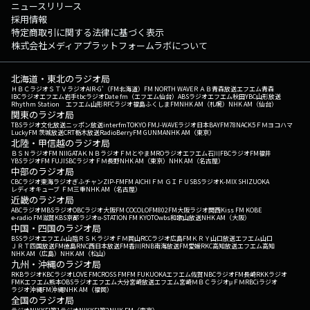
ニュースリリース
採用情報
特定商取引に関する法律に基づく表示
株式会社メディアプラットフォームラボについて
北海道・東北のラジオ局
ＨＢＣラジオ
ＳＴＶラジオ
AIR-G'（FM北海道）
FM NORTH WAVE
ＲＡＢ青森放送
エフエム青森
IBCラジオ
エフエム岩手
tbcラジオ
Date fm（エフエム仙台）
ABSラジオ
エフエム秋田
YBC山形放送
Rhythm Station エフエム山形
RFCラジオ福島
ふくしまFM
NHK AM（札幌）
NHK AM（仙台）
関東のラジオ局
TBSラジオ
文化放送
ニッポン放送
interfm
TOKYO FM
J-WAVE
ラジオ日本
BAYFM78
NACK5
ＦＭヨコハマ
LuckyFM 茨城放送
CRT栃木放送
RadioBerry
FM GUNMA
NHK AM（東京）
北陸・甲信越のラジオ局
ＢＳＮラジオ
FM NIIGATA
ＫＮＢラジオ
ＦＭとやま
MROラジオ
エフエム石川
FBCラジオ
FM福井
YBSラジオ
FM FUJI
SBCラジオ
ＦＭ長野
NHK AM（東京）
NHK AM（名古屋）
中部のラジオ局
CBCラジオ
東海ラジオ
ぎふチャン
ZIP-FM
FM AICHI
ＦＭ ＧＩＦＵ
SBSラジオ
K-MIX SHIZUOKA
レディオキューブ ＦＭ三重
NHK AM（名古屋）
近畿のラジオ局
ABCラジオ
MBSラジオ
OBCラジオ大阪
FM COCOLO
FM802
FM大阪
ラジオ関西
Kiss FM KOBE
e-radio FM滋賀
KBS京都ラジオ
α-STATION FM KYOTO
wbs和歌山放送
NHK AM（大阪）
中国・四国のラジオ局
BSSラジオ
エフエム山陰
ＲＳＫラジオ
ＦＭ岡山
RCCラジオ
広島FM
ＫＲＹ山口放送
エフエム山口
ＪＲＴ四国放送
FM徳島
RNC西日本放送
FM香川
RNB南海放送
FM愛媛
RKC高知放送
エフエム高知
NHK AM（広島）
NHK AM（松山）
九州・沖縄のラジオ局
RKBラジオ
KBCラジオ
LOVE FM
CROSS FM
FM FUKUOKA
エフエム佐賀
NBCラジオ
FM長崎
RKKラジオ
FMKエフエム熊本
OBSラジオ
エフエム大分
宮崎放送
エフエム宮崎
ＭＢＣラジオ
μＦＭ
RBCiラジオ
ラジオ沖縄
FM沖縄
NHK AM（福岡）
全国のラジオ局