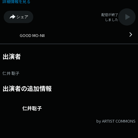
楽とエナジーをお届け！ 朝日とごはんと仁井聡子◎きっと朝が好きにな
詳細情報を見る
る！? 《7時台》 ▼ VIVA!ナシゴレン・タイム 世界をスイスイ水
曜日！世界の楽しいニュースをピックアップ♪ 《9時台》 ▼ 週の
配信が終了
シェア
真ん中調査隊！ 仁井聡子が今、気になることをリスナーのアナタと調
しました
査！ 《10時台》 ▼ にいにい自宅MIX'にいミ'のコーナ
ー！ ●番組ホームページ ●リクエスト・メッセージ
●facebookページ ●twitterハッシュタグ「#fmcocolo765」
GOOD MO-NII
●twitterアカウント「@fmcocolo765」
出演者
仁井 聡子
出演者の追加情報
仁井聡子
by ARTIST COMMONS