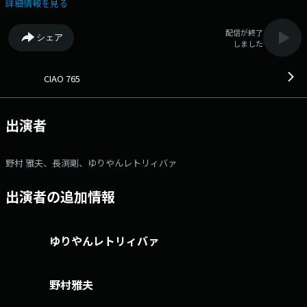
▼12時台｜『ケ・セラ・セラ♪』 午前中の失敗をリセット！ ★コ
詳細情報を見る
メントゲスト : 長渕剛 新作「JUST ONE」を語る ▼1時台｜
『TODAY’S VIEW』 水曜日は、ぴあ関西版 映画担当：はなさき ようこさ
配信が終了
シェア
んによる最新のものと名作をセットにしての映画紹介 ★『Lifetime
しました
Songs』 時代を超えて愛される楽曲をご紹介。 ～ご本人が語るシリー
ズ～藤井フミヤがあの名曲を自ら語る ▼2時台｜ゆりやんレトリィバ
ァ 生出演！ ミュージカル「フル・モンティ」を語る ＜＜
CIAO 765
PRESENT＞＞ ・「北摂まち本 vol.2」× 3名 ●番組ホームペ
ージ ●リクエスト・メッセージ ●facebookページ ●twitterハッシ
ュタグ「#fmcocolo765」 ●twitterアカウント「@fmcocolo765」
出演者
野村 雅夫、長渕剛、ゆりやんレトリィバァ
出演者の追加情報
ゆりやんレトリィバァ
野村雅夫