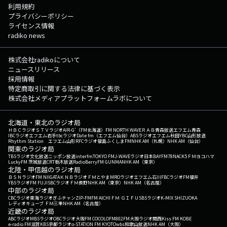
利用規約
プライバシーポリシー
ライセンス情報
radiko news
株式会社radikoについて
ニュースリリース
採用情報
特定商取引に関する法律に基づく表示
株式会社メディアプラットフォームラボについて
北海道・東北のラジオ局
ＨＢＣラジオ
ＳＴＶラジオ
AIR-G'（FM北海道）
FM NORTH WAVE
ＲＡＢ青森放送
エフエム青森
IBCラジオ
エフエム岩手
tbcラジオ
Date fm（エフエム仙台）
ABSラジオ
エフエム秋田
YBC山形放送
Rhythm Station エフエム山形
RFCラジオ福島
ふくしまFM
NHK AM（札幌）
NHK AM（仙台）
関東のラジオ局
TBSラジオ
文化放送
ニッポン放送
interfm
TOKYO FM
J-WAVE
ラジオ日本
BAYFM78
NACK5
ＦＭヨコハマ
LuckyFM 茨城放送
CRT栃木放送
RadioBerry
FM GUNMA
NHK AM（東京）
北陸・甲信越のラジオ局
ＢＳＮラジオ
FM NIIGATA
ＫＮＢラジオ
ＦＭとやま
MROラジオ
エフエム石川
FBCラジオ
FM福井
YBSラジオ
FM FUJI
SBCラジオ
ＦＭ長野
NHK AM（東京）
NHK AM（名古屋）
中部のラジオ局
CBCラジオ
東海ラジオ
ぎふチャン
ZIP-FM
FM AICHI
ＦＭ ＧＩＦＵ
SBSラジオ
K-MIX SHIZUOKA
レディオキューブ ＦＭ三重
NHK AM（名古屋）
近畿のラジオ局
ABCラジオ
MBSラジオ
OBCラジオ大阪
FM COCOLO
FM802
FM大阪
ラジオ関西
Kiss FM KOBE
e-radio FM滋賀
KBS京都ラジオ
α-STATION FM KYOTO
wbs和歌山放送
NHK AM（大阪）