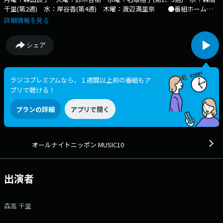
千里(第2週) 水：岸谷香(第4週) 木曜：渡辺満里奈 ●番組ホームペ
ージ ●facebookページ ●twitterハッシュタグ「#fmcocolo765」
詳細情報を見る
●twitterアカウント「@fmcocolo765」
シェア
ラジコプレミアムなら、１週間以上前の番組もア
プリで聴ける！
プランの詳細
アプリで開く
オールナイトニッポン MUSIC10
出演者
森高 千里