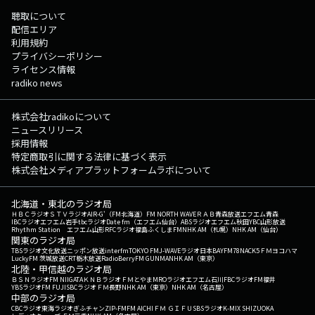
聴取について
配信エリア
利用規約
プライバシーポリシー
ライセンス情報
radiko news
株式会社radikoについて
ニュースリリース
採用情報
特定商取引に関する法律に基づく表示
株式会社メディアプラットフォームラボについて
北海道・東北のラジオ局
ＨＢＣラジオ
ＳＴＶラジオ
AIR-G'（FM北海道）
FM NORTH WAVE
ＲＡＢ青森放送
エフエム青森
IBCラジオ
エフエム岩手
tbcラジオ
Date fm（エフエム仙台）
ABSラジオ
エフエム秋田
YBC山形放送
Rhythm Station エフエム山形
RFCラジオ福島
ふくしまFM
NHK AM（札幌）
NHK AM（仙台）
関東のラジオ局
TBSラジオ
文化放送
ニッポン放送
interfm
TOKYO FM
J-WAVE
ラジオ日本
BAYFM78
NACK5
ＦＭヨコハマ
LuckyFM 茨城放送
CRT栃木放送
RadioBerry
FM GUNMA
NHK AM（東京）
北陸・甲信越のラジオ局
ＢＳＮラジオ
FM NIIGATA
ＫＮＢラジオ
ＦＭとやま
MROラジオ
エフエム石川
FBCラジオ
FM福井
YBSラジオ
FM FUJI
SBCラジオ
ＦＭ長野
NHK AM（東京）
NHK AM（名古屋）
中部のラジオ局
CBCラジオ
東海ラジオ
ぎふチャン
ZIP-FM
FM AICHI
ＦＭ ＧＩＦＵ
SBSラジオ
K-MIX SHIZUOKA