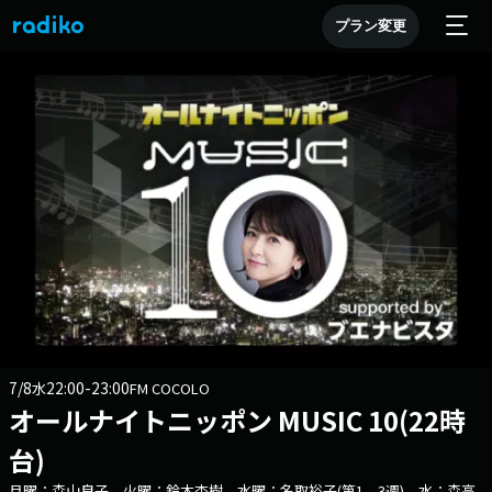
プラン変更
7/8
22:00-23:00
水
FM COCOLO
オールナイトニッポン MUSIC 10(22時
台)
月曜：森山良子 火曜：鈴木杏樹 水曜：名取裕子(第1、3週) 水：森高