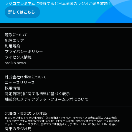
ラジコプレミアムに登録すると日本全国のラジオが聴き放題！
詳しくはこちら
聴取について
配信エリア
利用規約
プライバシーポリシー
ライセンス情報
radiko news
株式会社radikoについて
ニュースリリース
採用情報
特定商取引に関する法律に基づく表示
株式会社メディアプラットフォームラボについて
北海道・東北のラジオ局
ＨＢＣラジオ
ＳＴＶラジオ
AIR-G'（FM北海道）
FM NORTH WAVE
ＲＡＢ青森放送
エフエム青森
IBCラジオ
エフエム岩手
tbcラジオ
Date fm（エフエム仙台）
ABSラジオ
エフエム秋田
YBC山形放送
Rhythm Station エフエム山形
RFCラジオ福島
ふくしまFM
NHK AM（札幌）
NHK AM（仙台）
関東のラジオ局