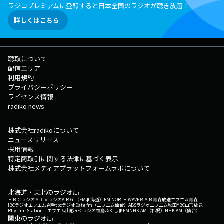
ラジコプレミアムに登録すると日本全国のラジオが聴き放題！
詳しくはこちら
聴取について
配信エリア
利用規約
プライバシーポリシー
ライセンス情報
radiko news
株式会社radikoについて
ニュースリリース
採用情報
特定商取引に関する法律に基づく表示
株式会社メディアプラットフォームラボについて
北海道・東北のラジオ局
ＨＢＣラジオ
ＳＴＶラジオ
AIR-G'（FM北海道）
FM NORTH WAVE
ＲＡＢ青森放送
エフエム青森
IBCラジオ
エフエム岩手
tbcラジオ
Date fm（エフエム仙台）
ABSラジオ
エフエム秋田
YBC山形放送
Rhythm Station エフエム山形
RFCラジオ福島
ふくしまFM
NHK AM（札幌）
NHK AM（仙台）
関東のラジオ局