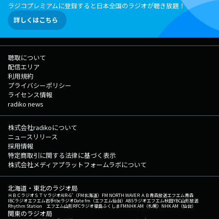
ラジコプレミアムに登録すると日本全国のラジオが聴き放題！
詳しくはこちら
聴取について
配信エリア
利用規約
プライバシーポリシー
ライセンス情報
radiko news
株式会社radikoについて
ニュースリリース
採用情報
特定商取引に関する法律に基づく表示
株式会社メディアプラットフォームラボについて
北海道・東北のラジオ局
ＨＢＣラジオ
ＳＴＶラジオ
AIR-G'（FM北海道）
FM NORTH WAVE
ＲＡＢ青森放送
エフエム青森
IBCラジオ
エフエム岩手
tbcラジオ
Date fm（エフエム仙台）
ABSラジオ
エフエム秋田
YBC山形放送
Rhythm Station エフエム山形
RFCラジオ福島
ふくしまFM
NHK AM（札幌）
NHK AM（仙台）
関東のラジオ局