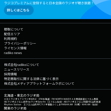
ラジコプレミアムに登録すると日本全国のラジオが聴き放題！
詳しくはこちら
聴取について
配信エリア
利用規約
プライバシーポリシー
ライセンス情報
radiko news
株式会社radikoについて
ニュースリリース
採用情報
特定商取引に関する法律に基づく表示
株式会社メディアプラットフォームラボについて
北海道・東北のラジオ局
ＨＢＣラジオ
ＳＴＶラジオ
AIR-G'（FM北海道）
FM NORTH WAVE
ＲＡＢ青森放送
エフエム青森
IBCラジオ
エフエム岩手
tbcラジオ
Date fm（エフエム仙台）
ABSラジオ
エフエム秋田
YBC山形放送
Rhythm Station エフエム山形
RFCラジオ福島
ふくしまFM
NHK AM（札幌）
NHK AM（仙台）
関東のラジオ局