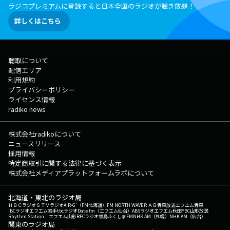
ラジコプレミアムに登録すると日本全国のラジオが聴き放題！
詳しくはこちら
聴取について
配信エリア
利用規約
プライバシーポリシー
ライセンス情報
radiko news
株式会社radikoについて
ニュースリリース
採用情報
特定商取引に関する法律に基づく表示
株式会社メディアプラットフォームラボについて
北海道・東北のラジオ局
ＨＢＣラジオ
ＳＴＶラジオ
AIR-G'（FM北海道）
FM NORTH WAVE
ＲＡＢ青森放送
エフエム青森
IBCラジオ
エフエム岩手
tbcラジオ
Date fm（エフエム仙台）
ABSラジオ
エフエム秋田
YBC山形放送
Rhythm Station エフエム山形
RFCラジオ福島
ふくしまFM
NHK AM（札幌）
NHK AM（仙台）
関東のラジオ局