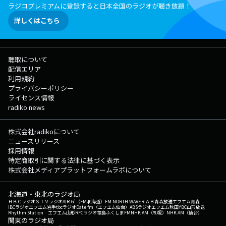
ラジコプレミアムに登録すると日本全国のラジオが聴き放題！
詳しくはこちら
聴取について
配信エリア
利用規約
プライバシーポリシー
ライセンス情報
radiko news
株式会社radikoについて
ニュースリリース
採用情報
特定商取引に関する法律に基づく表示
株式会社メディアプラットフォームラボについて
北海道・東北のラジオ局
ＨＢＣラジオ
ＳＴＶラジオ
AIR-G'（FM北海道）
FM NORTH WAVE
ＲＡＢ青森放送
エフエム青森
IBCラジオ
エフエム岩手
tbcラジオ
Date fm（エフエム仙台）
ABSラジオ
エフエム秋田
YBC山形放送
Rhythm Station エフエム山形
RFCラジオ福島
ふくしまFM
NHK AM（札幌）
NHK AM（仙台）
関東のラジオ局