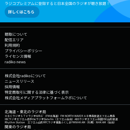
ラジコプレミアムに登録すると日本全国のラジオが聴き放題！
詳しくはこちら
聴取について
配信エリア
利用規約
プライバシーポリシー
ライセンス情報
radiko news
株式会社radikoについて
ニュースリリース
採用情報
特定商取引に関する法律に基づく表示
株式会社メディアプラットフォームラボについて
北海道・東北のラジオ局
ＨＢＣラジオ
ＳＴＶラジオ
AIR-G'（FM北海道）
FM NORTH WAVE
ＲＡＢ青森放送
エフエム青森
IBCラジオ
エフエム岩手
tbcラジオ
Date fm（エフエム仙台）
ABSラジオ
エフエム秋田
YBC山形放送
Rhythm Station エフエム山形
RFCラジオ福島
ふくしまFM
NHK AM（札幌）
NHK AM（仙台）
関東のラジオ局