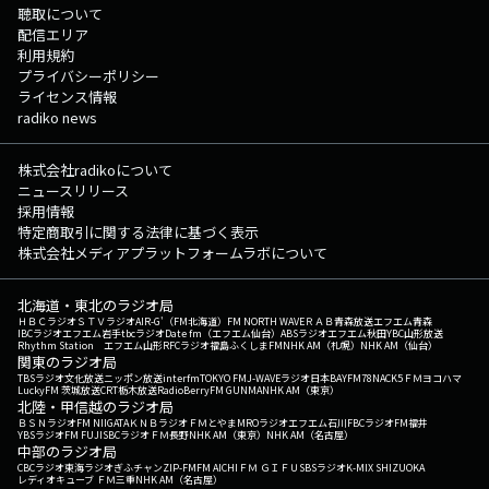
聴取について
配信エリア
利用規約
プライバシーポリシー
ライセンス情報
radiko news
株式会社radikoについて
ニュースリリース
採用情報
特定商取引に関する法律に基づく表示
株式会社メディアプラットフォームラボについて
北海道・東北のラジオ局
ＨＢＣラジオ
ＳＴＶラジオ
AIR-G'（FM北海道）
FM NORTH WAVE
ＲＡＢ青森放送
エフエム青森
IBCラジオ
エフエム岩手
tbcラジオ
Date fm（エフエム仙台）
ABSラジオ
エフエム秋田
YBC山形放送
Rhythm Station エフエム山形
RFCラジオ福島
ふくしまFM
NHK AM（札幌）
NHK AM（仙台）
関東のラジオ局
TBSラジオ
文化放送
ニッポン放送
interfm
TOKYO FM
J-WAVE
ラジオ日本
BAYFM78
NACK5
ＦＭヨコハマ
LuckyFM 茨城放送
CRT栃木放送
RadioBerry
FM GUNMA
NHK AM（東京）
北陸・甲信越のラジオ局
ＢＳＮラジオ
FM NIIGATA
ＫＮＢラジオ
ＦＭとやま
MROラジオ
エフエム石川
FBCラジオ
FM福井
YBSラジオ
FM FUJI
SBCラジオ
ＦＭ長野
NHK AM（東京）
NHK AM（名古屋）
中部のラジオ局
CBCラジオ
東海ラジオ
ぎふチャン
ZIP-FM
FM AICHI
ＦＭ ＧＩＦＵ
SBSラジオ
K-MIX SHIZUOKA
レディオキューブ ＦＭ三重
NHK AM（名古屋）