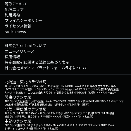
聴取について
配信エリア
利用規約
プライバシーポリシー
ライセンス情報
radiko news
株式会社radikoについて
ニュースリリース
採用情報
特定商取引に関する法律に基づく表示
株式会社メディアプラットフォームラボについて
北海道・東北のラジオ局
ＨＢＣラジオ
ＳＴＶラジオ
AIR-G'（FM北海道）
FM NORTH WAVE
ＲＡＢ青森放送
エフエム青森
IBCラジオ
エフエム岩手
tbcラジオ
Date fm（エフエム仙台）
ABSラジオ
エフエム秋田
YBC山形放送
Rhythm Station エフエム山形
RFCラジオ福島
ふくしまFM
NHK AM（札幌）
NHK AM（仙台）
関東のラジオ局
TBSラジオ
文化放送
ニッポン放送
interfm
TOKYO FM
J-WAVE
ラジオ日本
BAYFM78
NACK5
ＦＭヨコハマ
LuckyFM 茨城放送
CRT栃木放送
RadioBerry
FM GUNMA
NHK AM（東京）
北陸・甲信越のラジオ局
ＢＳＮラジオ
FM NIIGATA
ＫＮＢラジオ
ＦＭとやま
MROラジオ
エフエム石川
FBCラジオ
FM福井
YBSラジオ
FM FUJI
SBCラジオ
ＦＭ長野
NHK AM（東京）
NHK AM（名古屋）
中部のラジオ局
CBCラジオ
東海ラジオ
ぎふチャン
ZIP-FM
FM AICHI
ＦＭ ＧＩＦＵ
SBSラジオ
K-MIX SHIZUOKA
レディオキューブ ＦＭ三重
NHK AM（名古屋）