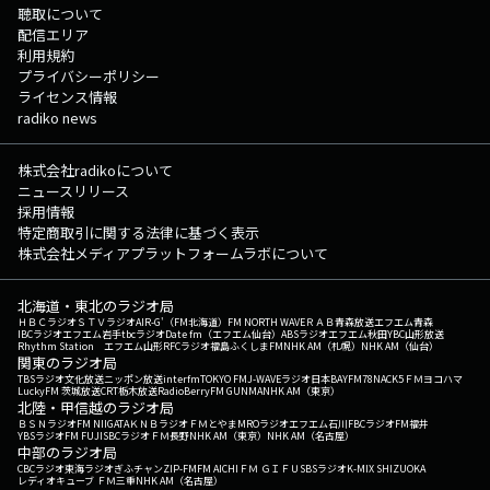
聴取について
配信エリア
利用規約
プライバシーポリシー
ライセンス情報
radiko news
株式会社radikoについて
ニュースリリース
採用情報
特定商取引に関する法律に基づく表示
株式会社メディアプラットフォームラボについて
北海道・東北のラジオ局
ＨＢＣラジオ
ＳＴＶラジオ
AIR-G'（FM北海道）
FM NORTH WAVE
ＲＡＢ青森放送
エフエム青森
IBCラジオ
エフエム岩手
tbcラジオ
Date fm（エフエム仙台）
ABSラジオ
エフエム秋田
YBC山形放送
Rhythm Station エフエム山形
RFCラジオ福島
ふくしまFM
NHK AM（札幌）
NHK AM（仙台）
関東のラジオ局
TBSラジオ
文化放送
ニッポン放送
interfm
TOKYO FM
J-WAVE
ラジオ日本
BAYFM78
NACK5
ＦＭヨコハマ
LuckyFM 茨城放送
CRT栃木放送
RadioBerry
FM GUNMA
NHK AM（東京）
北陸・甲信越のラジオ局
ＢＳＮラジオ
FM NIIGATA
ＫＮＢラジオ
ＦＭとやま
MROラジオ
エフエム石川
FBCラジオ
FM福井
YBSラジオ
FM FUJI
SBCラジオ
ＦＭ長野
NHK AM（東京）
NHK AM（名古屋）
中部のラジオ局
CBCラジオ
東海ラジオ
ぎふチャン
ZIP-FM
FM AICHI
ＦＭ ＧＩＦＵ
SBSラジオ
K-MIX SHIZUOKA
レディオキューブ ＦＭ三重
NHK AM（名古屋）