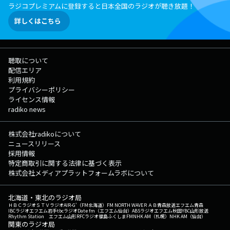
ラジコプレミアムに登録すると日本全国のラジオが聴き放題！
詳しくはこちら
聴取について
配信エリア
利用規約
プライバシーポリシー
ライセンス情報
radiko news
株式会社radikoについて
ニュースリリース
採用情報
特定商取引に関する法律に基づく表示
株式会社メディアプラットフォームラボについて
北海道・東北のラジオ局
ＨＢＣラジオ
ＳＴＶラジオ
AIR-G'（FM北海道）
FM NORTH WAVE
ＲＡＢ青森放送
エフエム青森
IBCラジオ
エフエム岩手
tbcラジオ
Date fm（エフエム仙台）
ABSラジオ
エフエム秋田
YBC山形放送
Rhythm Station エフエム山形
RFCラジオ福島
ふくしまFM
NHK AM（札幌）
NHK AM（仙台）
関東のラジオ局