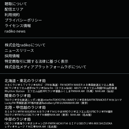
聴取について
配信エリア
利用規約
プライバシーポリシー
ライセンス情報
radiko news
株式会社radikoについて
ニュースリリース
採用情報
特定商取引に関する法律に基づく表示
株式会社メディアプラットフォームラボについて
北海道・東北のラジオ局
ＨＢＣラジオ
ＳＴＶラジオ
AIR-G'（FM北海道）
FM NORTH WAVE
ＲＡＢ青森放送
エフエム青森
IBCラジオ
エフエム岩手
tbcラジオ
Date fm（エフエム仙台）
ABSラジオ
エフエム秋田
YBC山形放送
Rhythm Station エフエム山形
RFCラジオ福島
ふくしまFM
NHK AM（札幌）
NHK AM（仙台）
関東のラジオ局
TBSラジオ
文化放送
ニッポン放送
interfm
TOKYO FM
J-WAVE
ラジオ日本
BAYFM78
NACK5
ＦＭヨコハマ
LuckyFM 茨城放送
CRT栃木放送
RadioBerry
FM GUNMA
NHK AM（東京）
北陸・甲信越のラジオ局
ＢＳＮラジオ
FM NIIGATA
ＫＮＢラジオ
ＦＭとやま
MROラジオ
エフエム石川
FBCラジオ
FM福井
YBSラジオ
FM FUJI
SBCラジオ
ＦＭ長野
NHK AM（東京）
NHK AM（名古屋）
中部のラジオ局
CBCラジオ
東海ラジオ
ぎふチャン
ZIP-FM
FM AICHI
ＦＭ ＧＩＦＵ
SBSラジオ
K-MIX SHIZUOKA
レディオキューブ ＦＭ三重
NHK AM（名古屋）