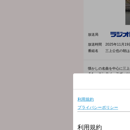
放送局
放送時間
2025年11月19
番組名
三上公也の朝は恋
懐かしの名曲を中心に三上
また、エンタメ、スポーツ
出演者：三上公也