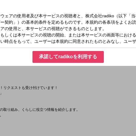
三上が熱く！
ッピング
承諾してradikoを利用する
！リクエストも受け付けています！
」
の取り組み、くらしに役立つ情報を紹介します。
。