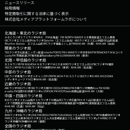
ニュースリリース
採用情報
特定商取引に関する法律に基づく表示
株式会社メディアプラットフォームラボについて
北海道・東北のラジオ局
ＨＢＣラジオ
ＳＴＶラジオ
AIR-G'（FM北海道）
FM NORTH WAVE
ＲＡＢ青森放送
エフエム青森
IBCラジオ
エフエム岩手
tbcラジオ
Date fm（エフエム仙台）
ABSラジオ
エフエム秋田
YBC山形放送
Rhythm Station エフエム山形
RFCラジオ福島
ふくしまFM
NHK AM（札幌）
NHK AM（仙台）
関東のラジオ局
TBSラジオ
文化放送
ニッポン放送
interfm
TOKYO FM
J-WAVE
ラジオ日本
BAYFM78
NACK5
ＦＭヨコハマ
LuckyFM 茨城放送
CRT栃木放送
RadioBerry
FM GUNMA
NHK AM（東京）
北陸・甲信越のラジオ局
ＢＳＮラジオ
FM NIIGATA
ＫＮＢラジオ
ＦＭとやま
MROラジオ
エフエム石川
FBCラジオ
FM福井
YBSラジオ
FM FUJI
SBCラジオ
ＦＭ長野
NHK AM（東京）
NHK AM（名古屋）
中部のラジオ局
CBCラジオ
東海ラジオ
ぎふチャン
ZIP-FM
FM AICHI
ＦＭ ＧＩＦＵ
SBSラジオ
K-MIX SHIZUOKA
レディオキューブ ＦＭ三重
NHK AM（名古屋）
近畿のラジオ局
ABCラジオ
MBSラジオ
OBCラジオ大阪
FM COCOLO
FM802
FM大阪
ラジオ関西
Kiss FM KOBE
e-radio FM滋賀
KBS京都ラジオ
α-STATION FM KYOTO
wbs和歌山放送
NHK AM（大阪）
中国・四国のラジオ局
BSSラジオ
エフエム山陰
ＲＳＫラジオ
ＦＭ岡山
RCCラジオ
広島FM
ＫＲＹ山口放送
エフエム山口
ＪＲＴ四国放送
FM徳島
RNC西日本放送
FM香川
RNB南海放送
FM愛媛
RKC高知放送
エフエム高知
NHK AM（広島）
NHK AM（松山）
九州・沖縄のラジオ局
RKBラジオ
KBCラジオ
LOVE FM
CROSS FM
FM FUKUOKA
エフエム佐賀
NBCラジオ
FM長崎
RKKラジオ
FMKエフエム熊本
OBSラジオ
エフエム大分
宮崎放送
エフエム宮崎
ＭＢＣラジオ
μＦＭ
RBCiラジオ
ラジオ沖縄
FM沖縄
NHK AM（福岡）
全国のラジオ局