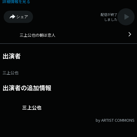
など、一日の始まりに入れておきたい情報もお伝えします。 出演者：
詳細情報を見る
三上公也 7:25 交通情報 7:28 スポーツニュース 今朝もスポー
ツニュースを三上が熱く！ 7:41 快適生活ラジオショッピング 8:00
配信が終了
シェア
ニュース 8:05 交通情報 ▼特集 洋楽編 毎回テーマに合わせて選
しました
曲！リクエストも受け付けています！ ・「自由・フリー」タイトルソン
グ集 8:45 コープ・スコープ！ コープこうべの活動や事業の取り組
み、くらしに役立つ情報を紹介します。 月曜日はなるほど納得！コープ
三上公也の朝は恋人
商品。 9:05 月末月曜企画「ハルナプレゼンツ ハルノヒレコード」
架空のレコード店の店長を務めるシンガーソングライター ハルナさん
が、おススメ楽曲をお届けします！ ゲスト：シンガーソングライター
出演者
ハルナさん 9:35 交通情報 番組へのメッセージをお待ちしていま
す！ 《メールフォーム》
──────────────────── ラジオ関西トピックス「ラ
三上公也
ジトピ」で放送内容を記事にしています！ 《記事一覧》
──────────────────── 番組Xハッシュタグは「#あ
出演者の追加情報
さこい」 ──────────────────── ラジオ関西Xハ
ッシュタグは「#ラジ関」 ラジオ関西Xアカウントは
「@Radio_Kansai_PR」
三上公也
by ARTIST COMMONS