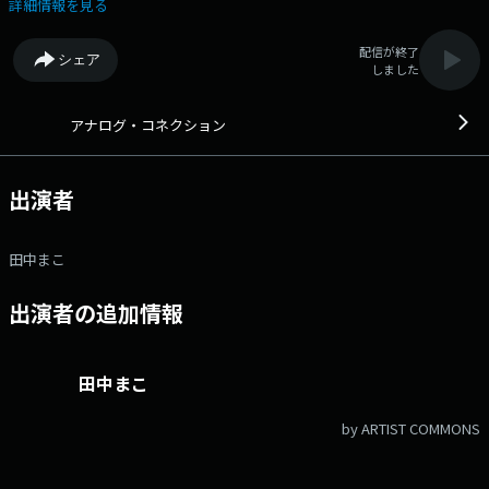
エア！ 新世代のアナログ音楽番組です。 出演者：田中まこ
詳細情報を見る
番組へのメッセージをお待ちしています！ 《メールフォーム》
──────────────────── 番組Xハッシュタグは「#ア
配信が終了
シェア
ナコネ」 番組Xアカウントは「@analog_558」
しました
──────────────────── ラジオ関西Xハッシュタグ
は「#ラジ関」 ラジオ関西Xアカウントは「@Radio_Kansai_PR」
アナログ・コネクション
出演者
田中まこ
出演者の追加情報
田中まこ
by ARTIST COMMONS