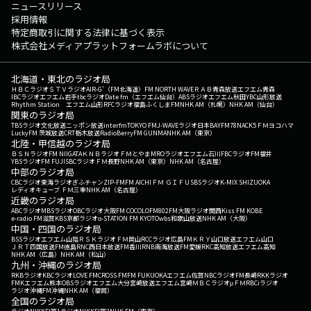
ニュースリリース
採用情報
特定商取引に関する法律に基づく表示
株式会社メディアプラットフォームラボについて
北海道・東北のラジオ局
ＨＢＣラジオ
ＳＴＶラジオ
AIR-G'（FM北海道）
FM NORTH WAVE
ＲＡＢ青森放送
エフエム青森
IBCラジオ
エフエム岩手
tbcラジオ
Date fm（エフエム仙台）
ABSラジオ
エフエム秋田
YBC山形放送
Rhythm Station エフエム山形
RFCラジオ福島
ふくしまFM
NHK AM（札幌）
NHK AM（仙台）
関東のラジオ局
TBSラジオ
文化放送
ニッポン放送
interfm
TOKYO FM
J-WAVE
ラジオ日本
BAYFM78
NACK5
ＦＭヨコハマ
LuckyFM 茨城放送
CRT栃木放送
RadioBerry
FM GUNMA
NHK AM（東京）
北陸・甲信越のラジオ局
ＢＳＮラジオ
FM NIIGATA
ＫＮＢラジオ
ＦＭとやま
MROラジオ
エフエム石川
FBCラジオ
FM福井
YBSラジオ
FM FUJI
SBCラジオ
ＦＭ長野
NHK AM（東京）
NHK AM（名古屋）
中部のラジオ局
CBCラジオ
東海ラジオ
ぎふチャン
ZIP-FM
FM AICHI
ＦＭ ＧＩＦＵ
SBSラジオ
K-MIX SHIZUOKA
レディオキューブ ＦＭ三重
NHK AM（名古屋）
近畿のラジオ局
ABCラジオ
MBSラジオ
OBCラジオ大阪
FM COCOLO
FM802
FM大阪
ラジオ関西
Kiss FM KOBE
e-radio FM滋賀
KBS京都ラジオ
α-STATION FM KYOTO
wbs和歌山放送
NHK AM（大阪）
中国・四国のラジオ局
BSSラジオ
エフエム山陰
ＲＳＫラジオ
ＦＭ岡山
RCCラジオ
広島FM
ＫＲＹ山口放送
エフエム山口
ＪＲＴ四国放送
FM徳島
RNC西日本放送
FM香川
RNB南海放送
FM愛媛
RKC高知放送
エフエム高知
NHK AM（広島）
NHK AM（松山）
九州・沖縄のラジオ局
RKBラジオ
KBCラジオ
LOVE FM
CROSS FM
FM FUKUOKA
エフエム佐賀
NBCラジオ
FM長崎
RKKラジオ
FMKエフエム熊本
OBSラジオ
エフエム大分
宮崎放送
エフエム宮崎
ＭＢＣラジオ
μＦＭ
RBCiラジオ
ラジオ沖縄
FM沖縄
NHK AM（福岡）
全国のラジオ局