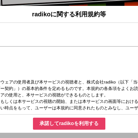
radikoに関する利用規約等
（土）09:00～09:45
楽館 内海英華のラジ関寄席
された寄席の模様を中心に落語、漫才などの演芸を紹介。
インタビューもお届けします。
承諾してradikoを利用する