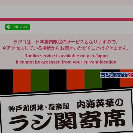
radiko.jp
facebookでシェア
lineでシェア
ラジコは、日本国内限定のサービスとなりますので、
今アクセスしている場所からお聴きいただくことはできません。
Radiko service is available only in Japan.
It cannot be accessed from your current location.