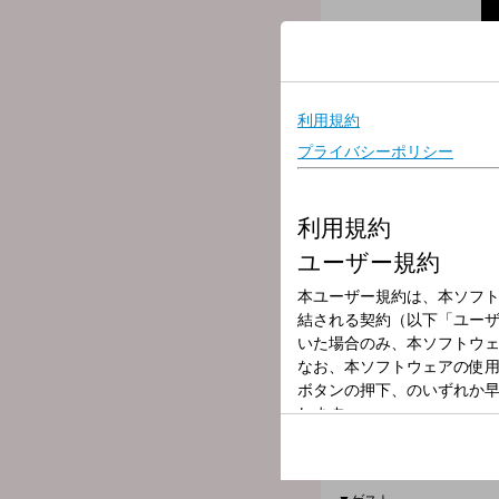
放送局
放送時間
2026年5月30日
番組名
神戸新開地・喜
神戸新開地・喜楽館で開催
落語家さん、芸人さんとの
出演者：内海英華