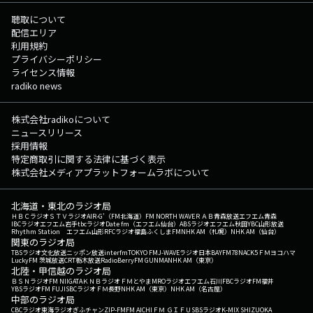
聴取について
配信エリア
利用規約
プライバシーポリシー
ライセンス情報
radiko news
株式会社radikoについて
ニュースリリース
採用情報
特定商取引に関する法律に基づく表示
株式会社メディアプラットフォームラボについて
北海道・東北のラジオ局
ＨＢＣラジオ
ＳＴＶラジオ
AIR-G'（FM北海道）
FM NORTH WAVE
ＲＡＢ青森放送
エフエム青森
IBCラジオ
エフエム岩手
tbcラジオ
Date fm（エフエム仙台）
ABSラジオ
エフエム秋田
YBC山形放送
Rhythm Station エフエム山形
RFCラジオ福島
ふくしまFM
NHK AM（札幌）
NHK AM（仙台）
関東のラジオ局
TBSラジオ
文化放送
ニッポン放送
interfm
TOKYO FM
J-WAVE
ラジオ日本
BAYFM78
NACK5
ＦＭヨコハマ
LuckyFM 茨城放送
CRT栃木放送
RadioBerry
FM GUNMA
NHK AM（東京）
北陸・甲信越のラジオ局
ＢＳＮラジオ
FM NIIGATA
ＫＮＢラジオ
ＦＭとやま
MROラジオ
エフエム石川
FBCラジオ
FM福井
YBSラジオ
FM FUJI
SBCラジオ
ＦＭ長野
NHK AM（東京）
NHK AM（名古屋）
中部のラジオ局
CBCラジオ
東海ラジオ
ぎふチャン
ZIP-FM
FM AICHI
ＦＭ ＧＩＦＵ
SBSラジオ
K-MIX SHIZUOKA