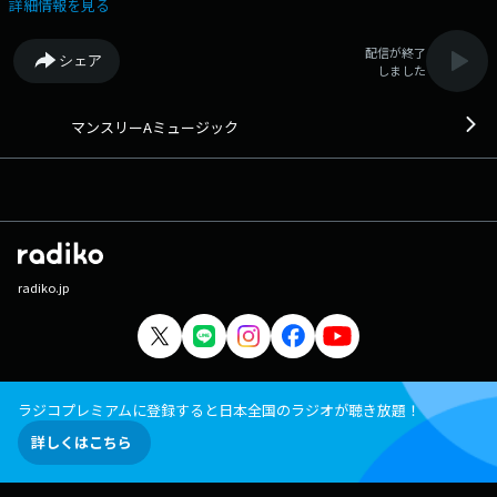
ジオ関西Xハッシュタグは「#ラジ関」 ラジオ関西Xアカウントは
詳細情報を見る
「@Radio_Kansai_PR」
配信が終了
シェア
しました
マンスリーAミュージック
radiko.jp
ラジコプレミアムに登録すると日本全国のラジオが聴き放題！
詳しくはこちら