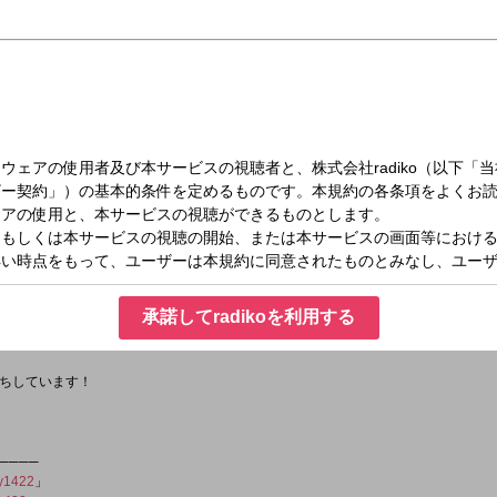
火）18:00～18:50
をテーマに、出演者達が日常で“感じていること”をトーク、時には共感し合い、また
ち”でお送りしているマルチなエンタメ情報番組です。
承諾してradikoを利用する
5°）
ちしています！
────
ry1422
」