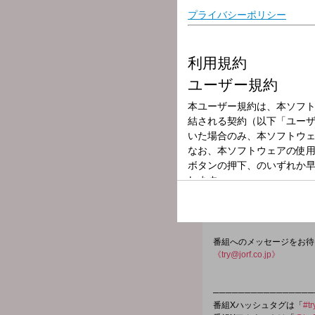
放送局
放送時間
2026年6月9日（
番組名
60TRY部
“心に真っ直ぐ向きあう”
と一緒に“真っ直ぐな気持
出演者：土谷隼人（ななめ4
番組へのメッセージをお待
《try@jorf.co.jp》
────────────────
番組Xハッシュタグは「
#t