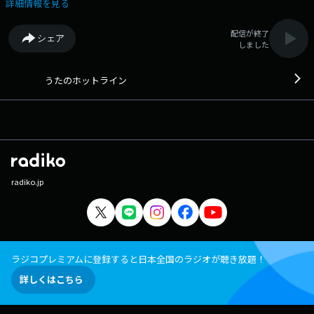
は「#ラジ関」 ラジオ関西Xアカウントは「@Radio_Kansai_PR」
詳細情報を見る
配信が終了
シェア
しました
うたのホットライン
radiko.jp
ラジコプレミアムに登録すると日本全国のラジオが聴き放題！
詳しくはこちら