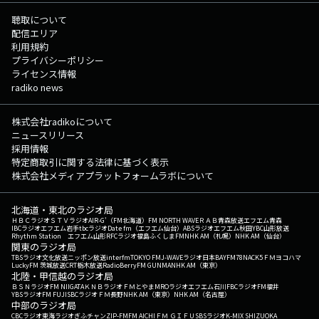
聴取について
配信エリア
利用規約
プライバシーポリシー
ライセンス情報
radiko news
株式会社radikoについて
ニュースリリース
採用情報
特定商取引に関する法律に基づく表示
株式会社メディアプラットフォームラボについて
北海道・東北のラジオ局
ＨＢＣラジオ
ＳＴＶラジオ
AIR-G'（FM北海道）
FM NORTH WAVE
ＲＡＢ青森放送
エフエム青森
IBCラジオ
エフエム岩手
tbcラジオ
Date fm（エフエム仙台）
ABSラジオ
エフエム秋田
YBC山形放送
Rhythm Station エフエム山形
RFCラジオ福島
ふくしまFM
NHK AM（札幌）
NHK AM（仙台）
関東のラジオ局
TBSラジオ
文化放送
ニッポン放送
interfm
TOKYO FM
J-WAVE
ラジオ日本
BAYFM78
NACK5
ＦＭヨコハマ
LuckyFM 茨城放送
CRT栃木放送
RadioBerry
FM GUNMA
NHK AM（東京）
北陸・甲信越のラジオ局
ＢＳＮラジオ
FM NIIGATA
ＫＮＢラジオ
ＦＭとやま
MROラジオ
エフエム石川
FBCラジオ
FM福井
YBSラジオ
FM FUJI
SBCラジオ
ＦＭ長野
NHK AM（東京）
NHK AM（名古屋）
中部のラジオ局
CBCラジオ
東海ラジオ
ぎふチャン
ZIP-FM
FM AICHI
ＦＭ ＧＩＦＵ
SBSラジオ
K-MIX SHIZUOKA