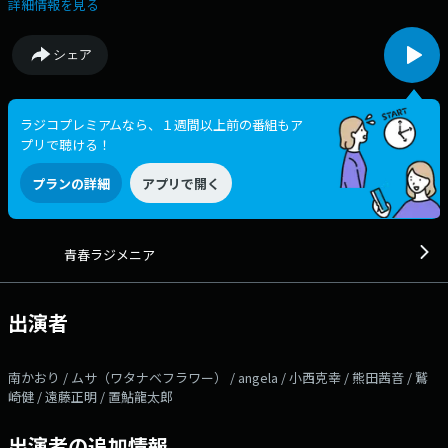
間生放送します。 この特番は番組発のクラウドファンディングが3回目
詳細情報を見る
となる今年も支援総額1000万円を突破したことから、予定されていなかっ
たリターンとして実施します。 また今回は特別に東京から放送。ゲスト
シェア
にラジメニアリスナーだった声優の小西克幸、置鮎龍太郎、シンガーソン
グライターでラジオパーソナリティーの鷲崎健、アニソン歌手の遠藤正
明、angela、熊田茜音を迎えます。 出演者：南かおり / ムサ（ワタナ
ベフラワー） / angela / 小西克幸 / 熊田茜音 / 鷲崎健 / 遠藤正明 / 置鮎龍太
ラジコプレミアムなら、１週間以上前の番組もア
郎 番組へのメッセージをお待ちしています！
プリで聴ける！
《radi@jocr.jp》 ──────────────────── 番
組Xハッシュタグは「#ラジメニア夏まつり」 番組Xアカウントは
プランの詳細
アプリで開く
「@radimenia558」 ──────────────────── ラジ
オ関西Xハッシュタグは「#ラジ関」 ラジオ関西Xアカウントは
「@Radio_Kansai_PR」
青春ラジメニア
出演者
南かおり / ムサ（ワタナベフラワー） / angela / 小西克幸 / 熊田茜音 / 鷲
崎健 / 遠藤正明 / 置鮎龍太郎
出演者の追加情報