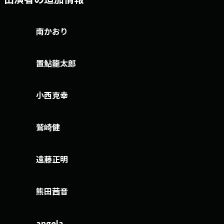
南かおり
置鮎龍太郎
小西克幸
鷲崎健
遠藤正明
熊田茜音
angela