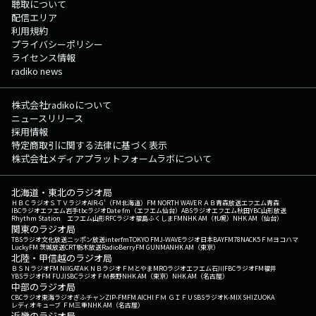
聴取について
配信エリア
利用規約
プライバシーポリシー
ライセンス情報
radiko news
株式会社radikoについて
ニュースリリース
採用情報
特定商取引に関する法律に基づく表示
株式会社メディアプラットフォームラボについて
北海道・東北のラジオ局
ＨＢＣラジオ
ＳＴＶラジオ
AIR-G'（FM北海道）
FM NORTH WAVE
ＲＡＢ青森放送
エフエム青森
IBCラジオ
エフエム岩手
tbcラジオ
Date fm（エフエム仙台）
ABSラジオ
エフエム秋田
YBC山形放送
Rhythm Station エフエム山形
RFCラジオ福島
ふくしまFM
NHK AM（札幌）
NHK AM（仙台）
関東のラジオ局
TBSラジオ
文化放送
ニッポン放送
interfm
TOKYO FM
J-WAVE
ラジオ日本
BAYFM78
NACK5
ＦＭヨコハマ
LuckyFM 茨城放送
CRT栃木放送
RadioBerry
FM GUNMA
NHK AM（東京）
北陸・甲信越のラジオ局
ＢＳＮラジオ
FM NIIGATA
ＫＮＢラジオ
ＦＭとやま
MROラジオ
エフエム石川
FBCラジオ
FM福井
YBSラジオ
FM FUJI
SBCラジオ
ＦＭ長野
NHK AM（東京）
NHK AM（名古屋）
中部のラジオ局
CBCラジオ
東海ラジオ
ぎふチャン
ZIP-FM
FM AICHI
ＦＭ ＧＩＦＵ
SBSラジオ
K-MIX SHIZUOKA
レディオキューブ ＦＭ三重
NHK AM（名古屋）
近畿のラジオ局