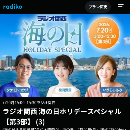
プラン変更
7/20
15:00-15:30
月
ラジオ関西
ラジオ関西 海の日ホリデースペシャル
【第3部】 (3)
“海の見える放送局”ラジオ関西が「海の日」7月20日(月・祝)の7時00分～