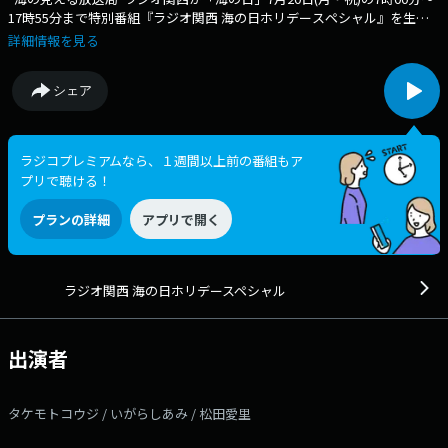
17時55分まで特別番組『ラジオ関西 海の日ホリデースペシャル』を生放
送！ 番組の垣根も越えて、ラジオ関西のパーソナリティーが集結。 い
詳細情報を見る
つもの顔ぶれも、意外な組み合わせも、この日しか聴けないコラボレーシ
ョンが一日を彩ります。 「楽しい」だけではなく、「海について考え
シェア
る」時間も。 この夏、あなたと“海”と“ラジオ関西”を、もっと近く
に。 出演者：タケモトコウジ / いがらしあみ / 松田愛里 番組
へのメッセージをお待ちしています！ 《メールフォーム》
──────────────────── 番組Xハッシュタグは「#海
ラジコプレミアムなら、１週間以上前の番組もア
の日ラジ関」 ──────────────────── ラジオ関西
プリで聴ける！
Xハッシュタグは「#ラジ関」 ラジオ関西Xアカウントは
「@Radio_Kansai_PR」
プランの詳細
アプリで開く
ラジオ関西 海の日ホリデースペシャル
出演者
タケモトコウジ / いがらしあみ / 松田愛里