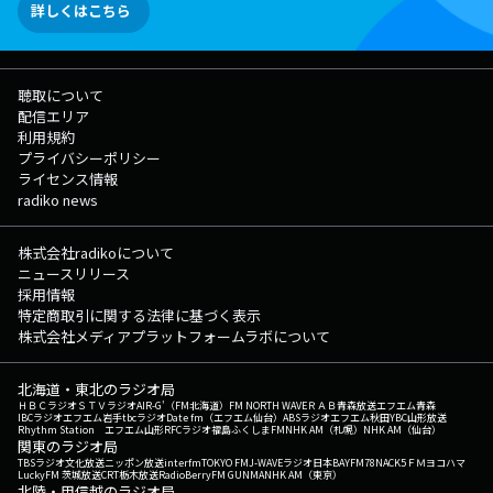
詳しくはこちら
聴取について
配信エリア
利用規約
プライバシーポリシー
ライセンス情報
radiko news
株式会社radikoについて
ニュースリリース
採用情報
特定商取引に関する法律に基づく表示
株式会社メディアプラットフォームラボについて
北海道・東北のラジオ局
ＨＢＣラジオ
ＳＴＶラジオ
AIR-G'（FM北海道）
FM NORTH WAVE
ＲＡＢ青森放送
エフエム青森
IBCラジオ
エフエム岩手
tbcラジオ
Date fm（エフエム仙台）
ABSラジオ
エフエム秋田
YBC山形放送
Rhythm Station エフエム山形
RFCラジオ福島
ふくしまFM
NHK AM（札幌）
NHK AM（仙台）
関東のラジオ局
TBSラジオ
文化放送
ニッポン放送
interfm
TOKYO FM
J-WAVE
ラジオ日本
BAYFM78
NACK5
ＦＭヨコハマ
LuckyFM 茨城放送
CRT栃木放送
RadioBerry
FM GUNMA
NHK AM（東京）
北陸・甲信越のラジオ局