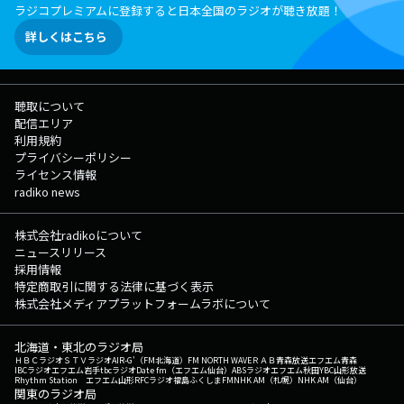
ラジコプレミアムに登録すると日本全国のラジオが聴き放題！
詳しくはこちら
聴取について
配信エリア
利用規約
プライバシーポリシー
ライセンス情報
radiko news
株式会社radikoについて
ニュースリリース
採用情報
特定商取引に関する法律に基づく表示
株式会社メディアプラットフォームラボについて
北海道・東北のラジオ局
ＨＢＣラジオ
ＳＴＶラジオ
AIR-G'（FM北海道）
FM NORTH WAVE
ＲＡＢ青森放送
エフエム青森
IBCラジオ
エフエム岩手
tbcラジオ
Date fm（エフエム仙台）
ABSラジオ
エフエム秋田
YBC山形放送
Rhythm Station エフエム山形
RFCラジオ福島
ふくしまFM
NHK AM（札幌）
NHK AM（仙台）
関東のラジオ局