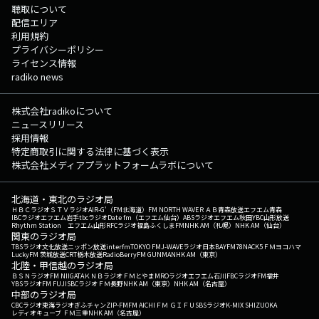
聴取について
配信エリア
利用規約
プライバシーポリシー
ライセンス情報
radiko news
株式会社radikoについて
ニュースリリース
採用情報
特定商取引に関する法律に基づく表示
株式会社メディアプラットフォームラボについて
北海道・東北のラジオ局
ＨＢＣラジオ
ＳＴＶラジオ
AIR-G'（FM北海道）
FM NORTH WAVE
ＲＡＢ青森放送
エフエム青森
IBCラジオ
エフエム岩手
tbcラジオ
Date fm（エフエム仙台）
ABSラジオ
エフエム秋田
YBC山形放送
Rhythm Station エフエム山形
RFCラジオ福島
ふくしまFM
NHK AM（札幌）
NHK AM（仙台）
関東のラジオ局
TBSラジオ
文化放送
ニッポン放送
interfm
TOKYO FM
J-WAVE
ラジオ日本
BAYFM78
NACK5
ＦＭヨコハマ
LuckyFM 茨城放送
CRT栃木放送
RadioBerry
FM GUNMA
NHK AM（東京）
北陸・甲信越のラジオ局
ＢＳＮラジオ
FM NIIGATA
ＫＮＢラジオ
ＦＭとやま
MROラジオ
エフエム石川
FBCラジオ
FM福井
YBSラジオ
FM FUJI
SBCラジオ
ＦＭ長野
NHK AM（東京）
NHK AM（名古屋）
中部のラジオ局
CBCラジオ
東海ラジオ
ぎふチャン
ZIP-FM
FM AICHI
ＦＭ ＧＩＦＵ
SBSラジオ
K-MIX SHIZUOKA
レディオキューブ ＦＭ三重
NHK AM（名古屋）