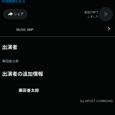
AMP FES.〉特集♪ ■6/4(木) ・AMP MIX ・コメントゲスト＼柴
詳細情報を見る
田聡子さん／ ・「CIRCLE'26」「BAYSIDE PLACE HAKATA MUSIC AMP
FES.」振り返り♪ =============================== =21:00
配信が終了
シェア
～22:00 EVERY THURSDAY= Xハッシュタグは「#crossfm」 Xアカ
しました
ウントは「@music_amp」 facebookページは
「https://www.facebook.com/crossfmmusicamp/」
MUSIC AMP
出演者
栗田善太郎
出演者の追加情報
栗田善太郎
by ARTIST COMMONS