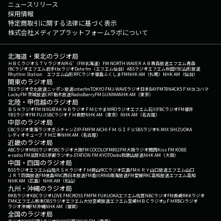
ニュースリリース
採用情報
特定商取引に関する法律に基づく表示
株式会社メディアプラットフォームラボについて
北海道・東北のラジオ局
ＨＢＣラジオ
ＳＴＶラジオ
AIR-G'（FM北海道）
FM NORTH WAVE
ＲＡＢ青森放送
エフエム青森
IBCラジオ
エフエム岩手
tbcラジオ
Date fm（エフエム仙台）
ABSラジオ
エフエム秋田
YBC山形放送
Rhythm Station エフエム山形
RFCラジオ福島
ふくしまFM
NHK AM（札幌）
NHK AM（仙台）
関東のラジオ局
TBSラジオ
文化放送
ニッポン放送
interfm
TOKYO FM
J-WAVE
ラジオ日本
BAYFM78
NACK5
ＦＭヨコハマ
LuckyFM 茨城放送
CRT栃木放送
RadioBerry
FM GUNMA
NHK AM（東京）
北陸・甲信越のラジオ局
ＢＳＮラジオ
FM NIIGATA
ＫＮＢラジオ
ＦＭとやま
MROラジオ
エフエム石川
FBCラジオ
FM福井
YBSラジオ
FM FUJI
SBCラジオ
ＦＭ長野
NHK AM（東京）
NHK AM（名古屋）
中部のラジオ局
CBCラジオ
東海ラジオ
ぎふチャン
ZIP-FM
FM AICHI
ＦＭ ＧＩＦＵ
SBSラジオ
K-MIX SHIZUOKA
レディオキューブ ＦＭ三重
NHK AM（名古屋）
近畿のラジオ局
ABCラジオ
MBSラジオ
OBCラジオ大阪
FM COCOLO
FM802
FM大阪
ラジオ関西
Kiss FM KOBE
e-radio FM滋賀
KBS京都ラジオ
α-STATION FM KYOTO
wbs和歌山放送
NHK AM（大阪）
中国・四国のラジオ局
BSSラジオ
エフエム山陰
ＲＳＫラジオ
ＦＭ岡山
RCCラジオ
広島FM
ＫＲＹ山口放送
エフエム山口
ＪＲＴ四国放送
FM徳島
RNC西日本放送
FM香川
RNB南海放送
FM愛媛
RKC高知放送
エフエム高知
NHK AM（広島）
NHK AM（松山）
九州・沖縄のラジオ局
RKBラジオ
KBCラジオ
LOVE FM
CROSS FM
FM FUKUOKA
エフエム佐賀
NBCラジオ
FM長崎
RKKラジオ
FMKエフエム熊本
OBSラジオ
エフエム大分
宮崎放送
エフエム宮崎
ＭＢＣラジオ
μＦＭ
RBCiラジオ
ラジオ沖縄
FM沖縄
NHK AM（福岡）
全国のラジオ局